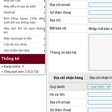
Máy tạo Oxy
Địa chỉ email
Máy điều trị sau tai biến
Số điện thoại
Nhiệt kế
Đèn hồng ngoại, Chăn điện
Địa chỉ
sưởi ấm lưu thông máu
Mã bảo vệ
Máy làm ẩm và sạch không
Nhập mã bảo 
khí
Máy massage trị liệu
Cân đo sức khỏe
Sản phẩm làm đẹp
Thông tin liên hệ
Thống kê
» Đang online: 3
» Tổng lượt xem: 2.013.715
Địa chỉ nhận hàng
Địa chỉ nhận h
Quý danh
Họ và tên
Địa chỉ email
Số điện thoại