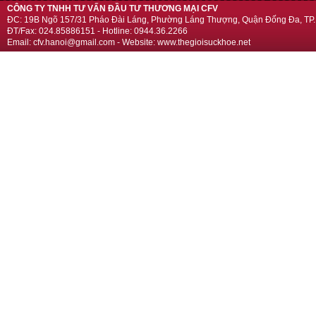
CÔNG TY TNHH TƯ VẤN ĐẦU TƯ THƯƠNG MẠI CFV
ĐC: 19B Ngõ 157/31 Pháo Đài Láng, Phường Láng Thượng, Quận Đống Đa, TP.
ĐT/Fax: 024.85886151 - Hotline: 0944.36.2266
Email: cfv.hanoi@gmail.com - Website: www.thegioisuckhoe.net