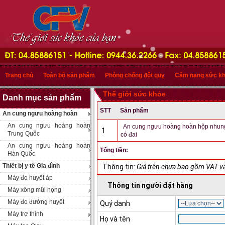
Trang chủ
Toàn bộ sản phẩm
Phòng chống đột quỵ
Cẩm nang sức k
Thế giới sức khỏe
Danh mục sản phẩm
STT
Sản phẩm
An cung ngưu hoàng hoàn
An cung ngưu hoàng hoàn
An cung ngưu hoàng hoàn hộp nhun
1
Trung Quốc
có đai
An cung ngưu hoàng hoàn
Tổng tiền:
Hàn Quốc
Thiết bị y tế Gia đình
Thông tin:
Giá trên chưa bao gồm VAT và
Máy đo huyết áp
Thông tin người đặt hàng
Máy xông mũi họng
Máy đo đường huyết
Quý danh
Máy trợ thính
Họ và tên