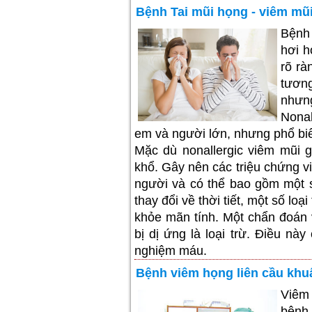
Bệnh Tai mũi họng - viêm mũ
Bệnh 
hơi h
rõ rà
tương
nhưn
Nonal
em và người lớn, nhưng phổ biế
Mặc dù nonallergic viêm mũi g
khổ. Gây nên các triệu chứng v
người và có thể bao gồm một s
thay đổi về thời tiết, một số lo
khỏe mãn tính. Một chẩn đoán 
bị dị ứng là loại trừ. Điều nà
nghiệm máu.
Bệnh viêm họng liên cầu khu
Viêm 
bệnh 