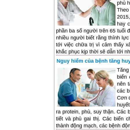
phù h
Theo
2015,
hay c
phần ba số người trên 65 tuổi đ
nhiều người biết rằng thính l
tới việc chữa trị vì cảm thấy
khắc phục kịp thời sẽ dẫn tới n
Nguy hiểm của bệnh tăng huy
Tăng 
biến
nên t
các b
Cơn đ
huyết
ra protein, phù, suy thận. Các
tiết và phù gai thị. Các biến
thành động mạch, các bệnh độn