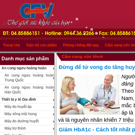
Trang chủ
Toàn bộ sản phẩm
Phòng chống đột quỵ
Cẩm nang sức k
Cẩm nang sức khoẻ
Danh mục sản phẩm
Đừng để tử vong do tăng huy
An cung ngưu hoàng hoàn
An cung ngưu hoàng hoàn
Người
Trung Quốc
đáng
An cung ngưu hoàng hoàn
Theo 
Hàn Quốc
Nam,
Thiết bị y tế Gia đình
mắc b
Máy đo huyết áp
áp là
Máy xông mũi họng
và là nguyên nhân khiến 7 triệu
Máy đo đường huyết
Máy trợ thính
Giảm HbA1c - Cách tốt nhất