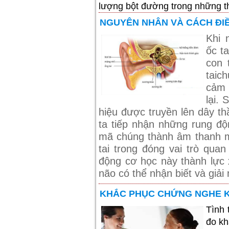
lượng bột đường trong những t
NGUYÊN NHÂN VÀ CÁCH ĐIỀ
Khi 
ốc t
con 
taic
cảm 
lại.
hiệu được truyền lên dây th
ta tiếp nhận những rung độ
mã chúng thành âm thanh m
tai trong đóng vai trò quan
động cơ học này thành lực 
não có thể nhận biết và giải
KHẮC PHỤC CHỨNG NGHE K
Tình 
đo kh