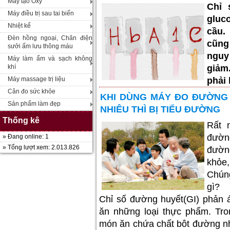
Máy tạo Oxy
Chỉ 
Máy điều trị sau tai biến
gluc
Nhiệt kế
cầu.
Đèn hồng ngoại, Chăn điện
cũng
sưởi ấm lưu thông máu
nguy
Máy làm ẩm và sạch không
giảm.
khí
phải
Máy massage trị liệu
Cân đo sức khỏe
KHI DÙNG MÁY ĐO ĐƯỜNG
Sản phẩm làm đẹp
NHIÊU THÌ BỊ TIỂU ĐƯỜNG
Thống kê
Rất 
đườn
» Đang online: 1
» Tổng lượt xem: 2.013.826
đường
khỏe,
Chúng
gì?
Chỉ số đường huyết(GI) phản 
ăn những loại thực phẩm. Tr
món ăn chứa chất bôt đường nh