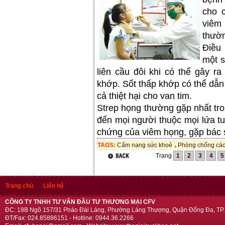
cho 
viêm
thườ
Điều 
một s
liên cầu đôi khi có thể gây r
khớp. Sốt thấp khớp có thể dẫn
cả thiệt hại cho van tim.
Strep họng thường gặp nhất tr
đến mọi người thuộc mọi lứa tu
chứng của viêm họng, gặp bác sĩ 
TAGS:
Cẩm nang sức khoẻ
Phòng chống các
Trang
1
2
3
4
5
Trang chủ
Liên hệ
CÔNG TY TNHH TƯ VẤN ĐẦU TƯ THƯƠNG MẠI CFV
ĐC: 19B Ngõ 157/31 Pháo Đài Láng, Phường Láng Thượng, Quận Đống Đa, TP.
ĐT/Fax: 024.85886151 - Hotline: 0944.36.2266