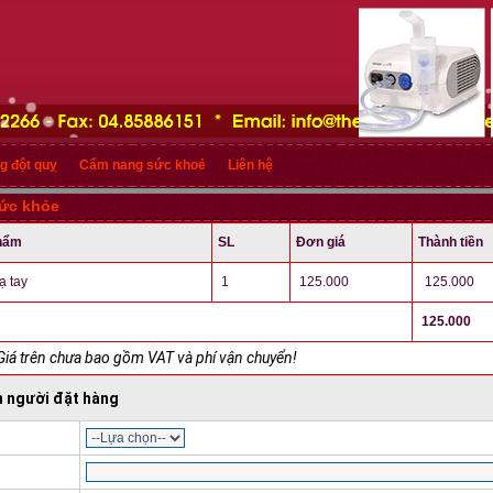
g đột quỵ
Cẩm nang sức khoẻ
Liên hệ
sức khỏe
hẩm
SL
Đơn giá
Thành tiền
ạ tay
1
125.000
125.000
125.000
Giá trên chưa bao gồm VAT và phí vận chuyển!
n người đặt hàng