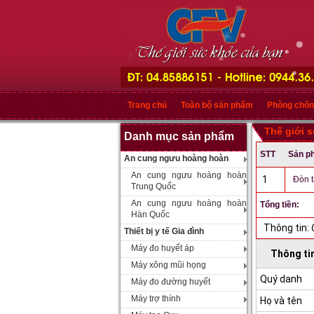
Trang chủ
Toàn bộ sản phẩm
Phòng chốn
Thế giới 
Danh mục sản phẩm
STT
Sản p
An cung ngưu hoàng hoàn
An cung ngưu hoàng hoàn
1
Đòn t
Trung Quốc
An cung ngưu hoàng hoàn
Tổng tiền:
Hàn Quốc
Thông tin:
Thiết bị y tế Gia đình
Máy đo huyết áp
Thông ti
Máy xông mũi họng
Quý danh
Máy đo đường huyết
Máy trợ thính
Họ và tên