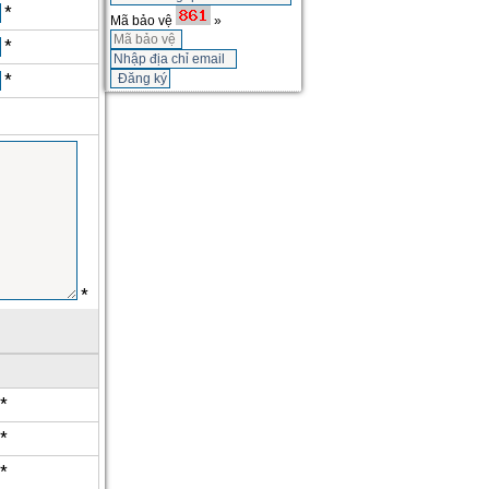
*
Mã bảo vệ
»
*
*
*
*
*
*