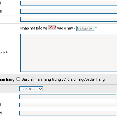
l
ại
Nhập mã bảo vệ
vào ô này »
*
ên hệ
nhận hàng
Địa chỉ nhận hàng trùng vơi địa chỉ người đặt hàng
l
ại