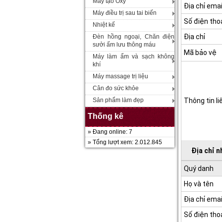
Máy tạo Oxy
Địa chỉ emai
Máy điều trị sau tai biến
Số điện tho
Nhiệt kế
Địa chỉ
Đèn hồng ngoại, Chăn điện
sưởi ấm lưu thông máu
Mã bảo vệ
Máy làm ẩm và sạch không
khí
Máy massage trị liệu
Cân đo sức khỏe
Sản phẩm làm đẹp
Thông tin li
Thống kê
» Đang online: 7
» Tổng lượt xem: 2.012.845
Địa chỉ 
Quý danh
Họ và tên
Địa chỉ emai
Số điện tho