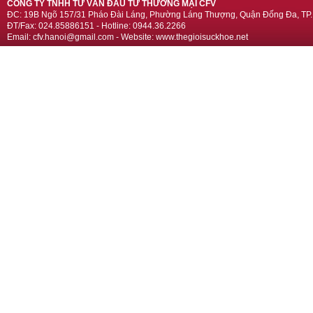
CÔNG TY TNHH TƯ VẤN ĐẦU TƯ THƯƠNG MẠI CFV
ĐC: 19B Ngõ 157/31 Pháo Đài Láng, Phường Láng Thượng, Quận Đống Đa, TP.
ĐT/Fax: 024.85886151 - Hotline: 0944.36.2266
Email: cfv.hanoi@gmail.com - Website: www.thegioisuckhoe.net