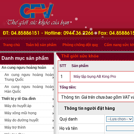
Trang chủ
Toàn bộ sản phẩm
Phòng chống đột quỵ
Cẩm nang sức k
Thế giới sức khỏe
Danh mục sản phẩm
STT
Sản phẩm
An cung ngưu hoàng hoàn
An cung ngưu hoàng hoàn
1
Máy tập bụng AB King Pro
Trung Quốc
An cung ngưu hoàng hoàn
Tổng tiền:
Hàn Quốc
Thông tin:
Giá trên chưa bao gồm VAT và
Thiết bị y tế Gia đình
Máy đo huyết áp
Thông tin người đặt hàng
Máy xông mũi họng
Quý danh
Máy đo đường huyết
Máy trợ thính
Họ và tên