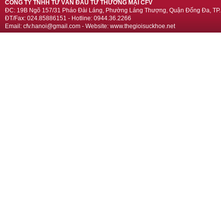
CÔNG TY TNHH TƯ VẤN ĐẦU TƯ THƯƠNG MẠI CFV
ĐC: 19B Ngõ 157/31 Pháo Đài Láng, Phường Láng Thượng, Quận Đống Đa, TP.
ĐT/Fax: 024.85886151 - Hotline: 0944.36.2266
Email: cfv.hanoi@gmail.com - Website: www.thegioisuckhoe.net