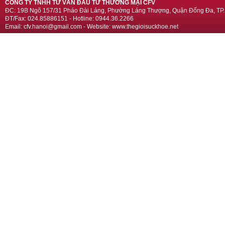
CÔNG TY TNHH TƯ VẤN ĐẦU TƯ THƯƠNG MẠI CFV
ĐC: 19B Ngõ 157/31 Pháo Đài Láng, Phường Láng Thượng, Quận Đống Đa, TP.
ĐT/Fax: 024.85886151 - Hotline: 0944.36.2266
Email: cfv.hanoi@gmail.com - Website: www.thegioisuckhoe.net