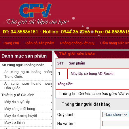
Trang chủ
Toàn bộ sản phẩm
Phòng chống đột quỵ
Cẩm nang sức k
Thế giới sức khỏe
Danh mục sản phẩm
STT
Sản phẩm
An cung ngưu hoàng hoàn
An cung ngưu hoàng hoàn
1
Máy tập cơ bụng AD Rocket
Trung Quốc
An cung ngưu hoàng hoàn
Tổng tiền:
Hàn Quốc
Thông tin:
Giá trên chưa bao gồm VAT và
Thiết bị y tế Gia đình
Máy đo huyết áp
Thông tin người đặt hàng
Máy xông mũi họng
Quý danh
Máy đo đường huyết
Máy trợ thính
Họ và tên