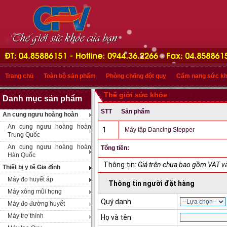
Trang chủ
Toàn bộ sản phẩm
Phòng chống đột quỵ
Cẩm nang sức k
Thế giới sức khỏe
Danh mục sản phẩm
STT
Sản phẩm
An cung ngưu hoàng hoàn
An cung ngưu hoàng hoàn
1
Máy tập Dancing Stepper
Trung Quốc
An cung ngưu hoàng hoàn
Tổng tiền:
Hàn Quốc
Thông tin:
Giá trên chưa bao gồm VAT và
Thiết bị y tế Gia đình
Máy đo huyết áp
Thông tin người đặt hàng
Máy xông mũi họng
Quý danh
Máy đo đường huyết
Máy trợ thính
Họ và tên