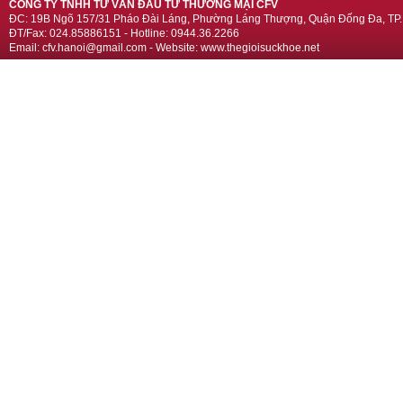
CÔNG TY TNHH TƯ VẤN ĐẦU TƯ THƯƠNG MẠI CFV
ĐC: 19B Ngõ 157/31 Pháo Đài Láng, Phường Láng Thượng, Quận Đống Đa, TP.
ĐT/Fax: 024.85886151 - Hotline: 0944.36.2266
Email: cfv.hanoi@gmail.com - Website: www.thegioisuckhoe.net