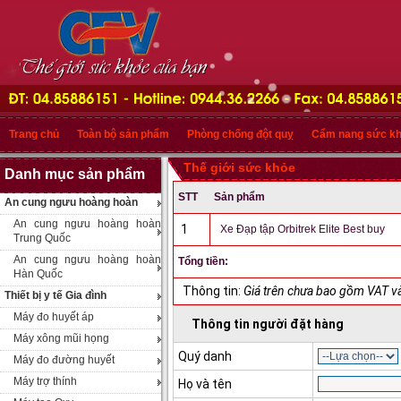
Trang chủ
Toàn bộ sản phẩm
Phòng chống đột quỵ
Cẩm nang sức k
Thế giới sức khỏe
Danh mục sản phẩm
STT
Sản phẩm
An cung ngưu hoàng hoàn
An cung ngưu hoàng hoàn
1
Xe Đạp tập Orbitrek Elite Best buy
Trung Quốc
An cung ngưu hoàng hoàn
Tổng tiền:
Hàn Quốc
Thông tin:
Giá trên chưa bao gồm VAT và
Thiết bị y tế Gia đình
Máy đo huyết áp
Thông tin người đặt hàng
Máy xông mũi họng
Quý danh
Máy đo đường huyết
Máy trợ thính
Họ và tên