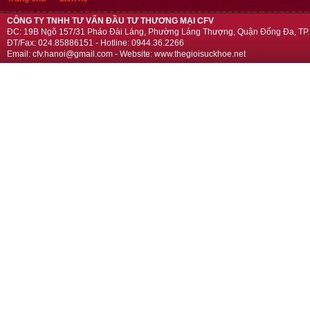
CÔNG TY TNHH TƯ VẤN ĐẦU TƯ THƯƠNG MẠI CFV
ĐC: 19B Ngõ 157/31 Pháo Đài Láng, Phường Láng Thượng, Quận Đống Đa, TP.
ĐT/Fax: 024.85886151 - Hotline: 0944.36.2266
Email: cfv.hanoi@gmail.com - Website: www.thegioisuckhoe.net