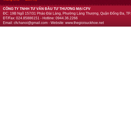
CÔNG TY TNHH TƯ VẤN ĐẦU TƯ THƯƠNG MẠI CFV
ĐC: 19B Ngõ 157/31 Pháo Đài Láng, Phường Láng Thượng, Quận Đống Đa, TP.
ĐT/Fax: 024.85886151 - Hotline: 0944.36.2266
Email: cfv.hanoi@gmail.com - Website: www.thegioisuckhoe.net