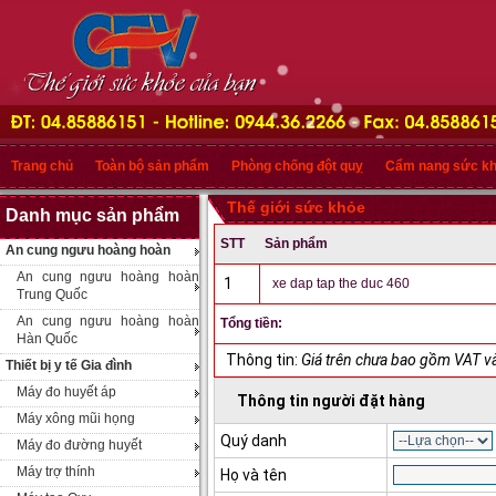
Trang chủ
Toàn bộ sản phẩm
Phòng chống đột quỵ
Cẩm nang sức k
Thế giới sức khỏe
Danh mục sản phẩm
STT
Sản phẩm
An cung ngưu hoàng hoàn
An cung ngưu hoàng hoàn
1
xe dap tap the duc 460
Trung Quốc
An cung ngưu hoàng hoàn
Tổng tiền:
Hàn Quốc
Thông tin:
Giá trên chưa bao gồm VAT và
Thiết bị y tế Gia đình
Máy đo huyết áp
Thông tin người đặt hàng
Máy xông mũi họng
Quý danh
Máy đo đường huyết
Máy trợ thính
Họ và tên