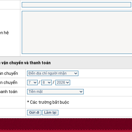
ên hệ
 vận chuyển và thanh toán
vận chuyển
/
/
ận chuyển
hanh toán
* Các trường bắt buộc