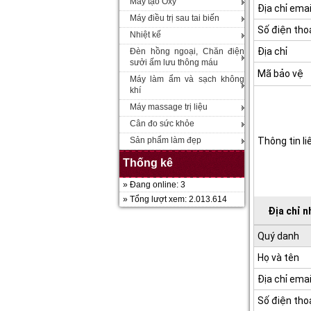
Máy tạo Oxy
Địa chỉ emai
Máy điều trị sau tai biến
Số điện tho
Nhiệt kế
Địa chỉ
Đèn hồng ngoại, Chăn điện
sưởi ấm lưu thông máu
Mã bảo vệ
Máy làm ẩm và sạch không
khí
Máy massage trị liệu
Cân đo sức khỏe
Sản phẩm làm đẹp
Thông tin li
Thống kê
» Đang online: 3
» Tổng lượt xem: 2.013.614
Địa chỉ 
Quý danh
Họ và tên
Địa chỉ emai
Số điện tho