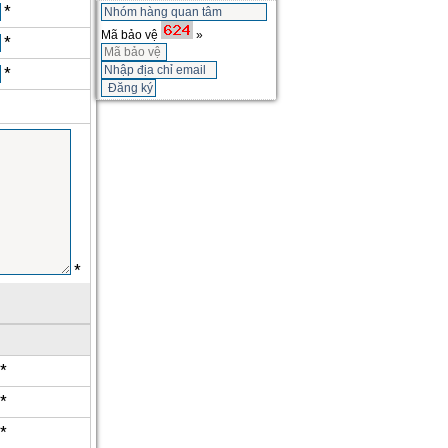
*
Mã bảo vệ
»
*
*
*
*
*
*