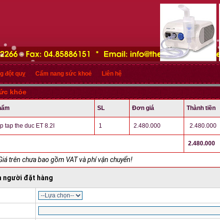
g đột quỵ
Cẩm nang sức khoẻ
Liên hệ
sức khỏe
hẩm
SL
Đơn giá
Thành tiền
p tap the duc ET 8.2I
1
2.480.000
2.480.000
2.480.000
Giá trên chưa bao gồm VAT và phí vận chuyển!
n người đặt hàng