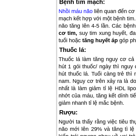
Bệnh tim mạch:
Nhồi máu não
liên quan đến cơ 
mạch kết hợp với một bệnh tim
não tăng lên 4-5 lần. Các bện
cơ tim,
suy tim xung huyết, đau
tuổi hoặc
tăng huyết áp
góp ph
Thuốc lá:
Thuốc lá làm tăng nguy cơ c
hút 1 gói thuốc/ ngày thì nguy
hút thuốc lá. Tuổi càng trẻ t
nam. Nguy cơ trên xảy ra là do
nhất là làm giảm tỉ lệ HDL lip
nhớt của máu, tăng kết dính tiể
giảm nhanh tỉ lệ mắc bệnh.
Rượu:
Người ta thấy rằng việc tiêu 
não mới lên 29% và tăng tì lệ