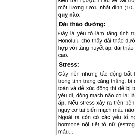
kiến trái ngược nhau về vai tr
một lượng rượu nhất định (10-
quỵ não
.
Đái tháo đường:
Đây là yếu tố làm tăng tình 
Honolulu cho thấy đái tháo đườ
hợp với tăng huyết áp, đái thá
cao.
Stress:
Gây nên những tác động bất 
trong tình trạng căng thẳng, bi
toán và dễ xúc động thì dễ bị t
yếu đi, động mạch não co lại là
áp
. Nếu stress xảy ra trên b
nguy cơ tai biến mạch máu não 
Ngoài ra còn có các yếu tố ng
hormone nội tiết tố nữ (estrog
máu...