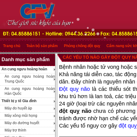
Trang chủ
Toàn bộ sản phẩm
Phòng chống đột quỵ
Cẩm nang sức k
CÁC YẾU TỐ NÀO GÂY ĐỘT QUỴ N
Danh mục sản phẩm
Bệnh nhân hoặc tử vong hoặc số
An cung ngưu hoàng hoàn
Khả năng tái diễn cao, tác độn
An cung ngưu hoàng hoàn
dân. Đây chính là nguyên nhân 
Trung Quốc
Đột quỵ não
là các thiếu sót t
An cung ngưu hoàng hoàn
Hàn Quốc
khu trú hơn là lan toả, các tri
Thiết bị y tế Gia đình
24 giờ (loại trừ các nguyên nh
Máy đo huyết áp
đột quỵ não
chưa có phương p
Máy xông mũi họng
tránh được nhờ hạn chế các yếu
Máy đo đường huyết
Các yếu tố nguy cơ gây
đột quỵ
Máy trợ thính