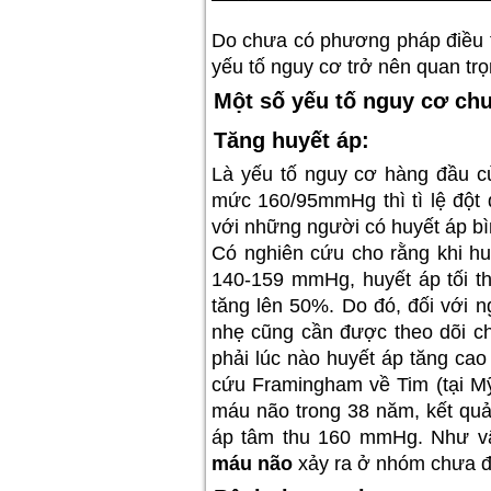
Do chưa có phương pháp điều trị
yếu tố nguy cơ trở nên quan tr
Một số yếu tố nguy cơ ch
Tăng huyết áp
:
Là yếu tố nguy cơ hàng đầu 
mức 160/95mmHg thì tì lệ đột q
với những người có huyết áp b
Có nghiên cứu cho rằng khi hu
140-159 mmHg, huyết áp tối t
tăng lên 50%. Do đó, đối với n
nhẹ cũng cần được theo dõi chặ
phải lúc nào huyết áp tăng ca
cứu Framingham về Tim (tại Mỹ
máu não trong 38 năm, kết qu
áp tâm thu 160 mmHg. Như v
máu não
xảy ra ở nhóm chưa đ