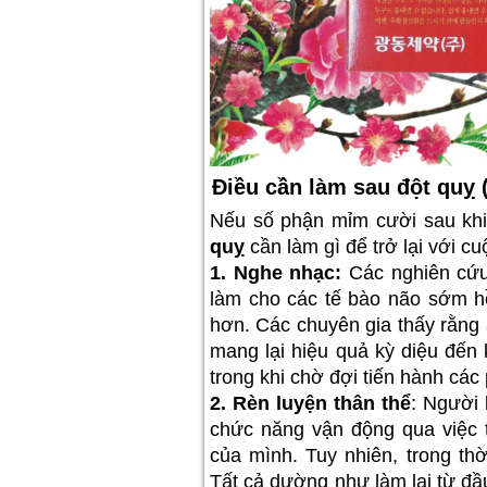
Điều cần làm sau đột quỵ 
Nếu số phận mỉm cười sau khi
quỵ
cần làm gì để trở lại với c
1. Nghe nhạc:
Các nghiên cứu 
làm cho các tế bào não sớm hồi
hơn. Các chuyên gia thấy rằng 
mang lại hiệu quả kỳ diệu đến
trong khi chờ đợi tiến hành cá
2. Rèn luyện thân thể
: Người 
chức năng vận động qua việc t
của mình. Tuy nhiên, trong t
Tất cả dường như làm lại từ đầ