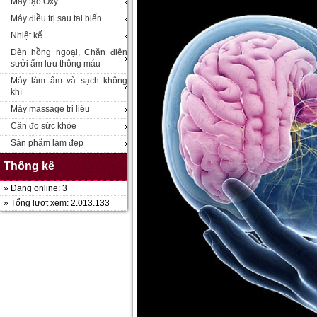
Máy tạo Oxy
Máy điều trị sau tai biến
Nhiệt kế
Đèn hồng ngoại, Chăn điện
sưởi ấm lưu thông máu
Máy làm ẩm và sạch không
khí
Máy massage trị liệu
Cân đo sức khỏe
Sản phẩm làm đẹp
Thống kê
» Đang online: 3
» Tổng lượt xem: 2.013.133