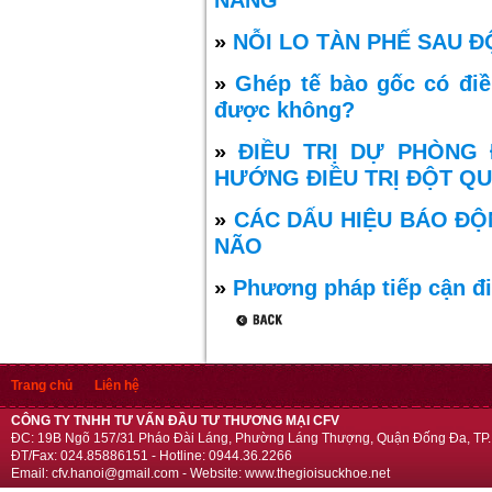
NẮNG
»
NỖI LO TÀN PHẾ SAU Đ
»
Ghép tế bào gốc có điề
được không?
»
ĐIỀU TRỊ DỰ PHÒNG
HƯỚNG ĐIỀU TRỊ ĐỘT Q
»
CÁC DẤU HIỆU BÁO ĐỘ
NÃO
»
Phương pháp tiếp cận điề
Trang chủ
Liên hệ
CÔNG TY TNHH TƯ VẤN ĐẦU TƯ THƯƠNG MẠI CFV
ĐC: 19B Ngõ 157/31 Pháo Đài Láng, Phường Láng Thượng, Quận Đống Đa, TP.
ĐT/Fax: 024.85886151 - Hotline: 0944.36.2266
Email: cfv.hanoi@gmail.com - Website: www.thegioisuckhoe.net