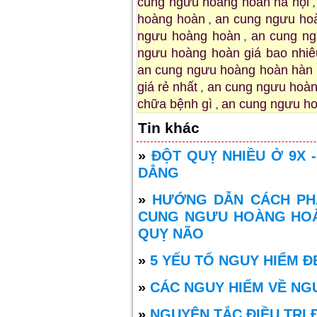
cung ngưu hoàng hoàn hà nội
hoàng hoàn
an cung ngưu ho
ngưu hoàng hoàn
an cung n
ngưu hoàng hoàn giá bao nhiê
an cung ngưu hoàng hoàn hàn
giá rẻ nhất
an cung ngưu hoàn
chữa bệnh gì
an cung ngưu hoà
Tin khác
»
ĐỘT QUỴ NHIỀU Ở 9X 
DẲNG
»
HƯỚNG DẪN CÁCH PHÂ
CUNG NGƯU HOÀNG HOÀ
QUỴ NÃO
»
5 YẾU TỐ NGUY HIỂM 
»
CÁC NGUY HIỂM VỀ NG
»
NGUYÊN TẮC ĐIỀU TRỊ 