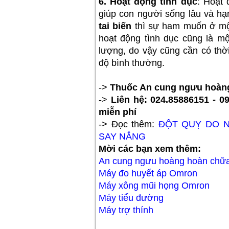
6. Hoạt động tình dục
: Hoạt 
giúp con người sống lâu và hạ
tai biến
thì sự ham muốn ở mộ
hoạt động tình dục cũng là mộ
lượng, do vậy cũng cần có thời
độ bình thường.
->
Thuốc An cung ngưu hoàng
->
Liên hệ: 024.85886151 - 0
miễn phí
-> Đọc thêm:
ĐỘT QUỴ DO N
SAY NẮNG
Mời các bạn xem thêm:
An cung ngưu hoàng hoàn chữa
Máy đo huyết áp Omron
Máy xông mũi họng Omron
Máy tiểu đường
Máy trợ thính