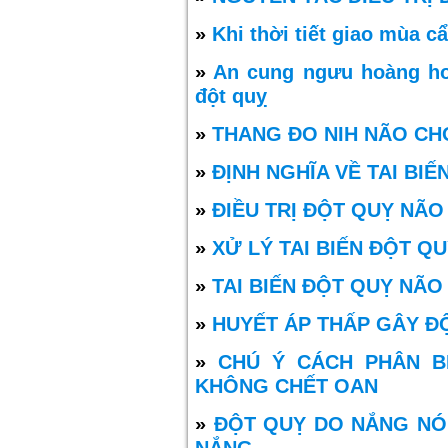
»
Khi thời tiết giao mùa c
»
An cung ngưu hoàng ho
đột quỵ
»
THANG ĐO NIH NÃO CH
»
ĐỊNH NGHĨA VỀ TAI BI
»
ĐIỀU TRỊ ĐỘT QUỴ NÃO
»
XỬ LÝ TAI BIẾN ĐỘT Q
»
TAI BIẾN ĐỘT QUỴ NÃO
»
HUYẾT ÁP THẤP GÂY Đ
»
CHÚ Ý CÁCH PHÂN B
KHÔNG CHẾT OAN
»
ĐỘT QUỴ DO NẮNG NÓ