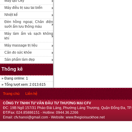
Máy tạo Oxy
Máy điều trị sau tai biến
Nhiệt kế
Đèn hồng ngoại, Chăn điện
sưởi ấm lưu thông máu
Máy làm ẩm và sạch không
khí
Máy massage trị liệu
Cân đo sức khỏe
Sản phẩm làm đẹp
Thống kê
» Đang online: 1
» Tổng lượt xem: 2.013.615
Trang chủ
Liên hệ
CÔNG TY TNHH TƯ VẤN ĐẦU TƯ THƯƠNG MẠI CFV
ĐC: 19B Ngõ 157/31 Pháo Đài Láng, Phường Láng Thượng, Quận Đống Đa, TP.
ĐT/Fax: 024.85886151 - Hotline: 0944.36.2266
Email: cfv.hanoi@gmail.com - Website: www.thegioisuckhoe.net