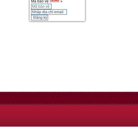
Mã bảo vệ
»