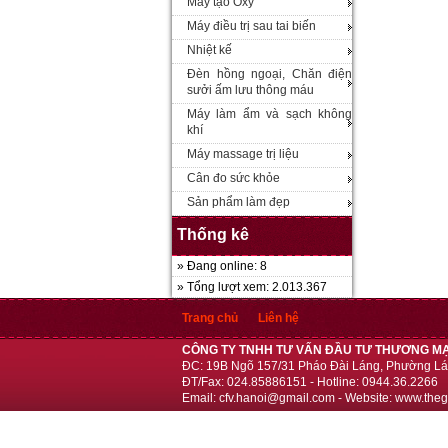
Máy tạo Oxy
Máy điều trị sau tai biến
Nhiệt kế
Đèn hồng ngoại, Chăn điện
sưởi ấm lưu thông máu
Máy làm ẩm và sạch không
khí
Máy massage trị liệu
Cân đo sức khỏe
Sản phẩm làm đẹp
Thống kê
» Đang online: 8
» Tổng lượt xem: 2.013.367
Trang chủ
Liên hệ
CÔNG TY TNHH TƯ VẤN ĐẦU TƯ THƯƠNG MẠ
ĐC: 19B Ngõ 157/31 Pháo Đài Láng, Phường Lá
ĐT/Fax: 024.85886151 - Hotline: 0944.36.2266
Email: cfv.hanoi@gmail.com - Website: www.theg