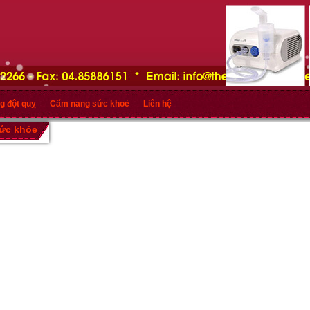
g đột quỵ
Cẩm nang sức khoẻ
Liên hệ
sức khỏe