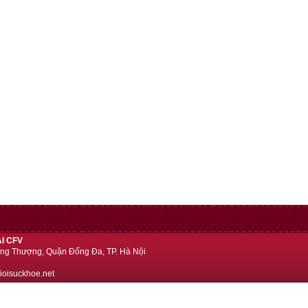
I CFV
ng Thượng, Quận Đống Đa, TP. Hà Nội
ioisuckhoe.net