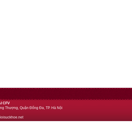
I CFV
ng Thượng, Quận Đống Đa, TP. Hà Nội
ioisuckhoe.net