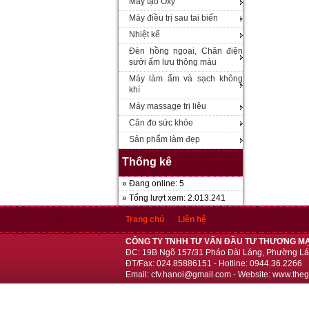
Máy tạo Oxy
Máy điều trị sau tai biến
Nhiệt kế
Đèn hồng ngoại, Chăn điện
sưởi ấm lưu thông máu
Máy làm ẩm và sạch không
khí
Máy massage trị liệu
Cân đo sức khỏe
Sản phẩm làm đẹp
Thống kê
» Đang online: 5
» Tổng lượt xem: 2.013.241
Trang chủ
Liên hệ
CÔNG TY TNHH TƯ VẤN ĐẦU TƯ THƯƠNG MẠ
ĐC: 19B Ngõ 157/31 Pháo Đài Láng, Phường Lá
ĐT/Fax: 024.85886151 - Hotline: 0944.36.2266
Email: cfv.hanoi@gmail.com - Website: www.theg