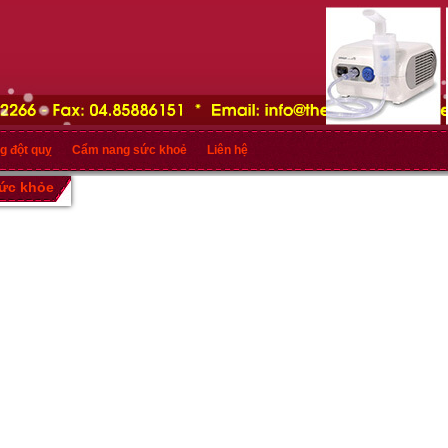
g đột quỵ
Cẩm nang sức khoẻ
Liên hệ
sức khỏe