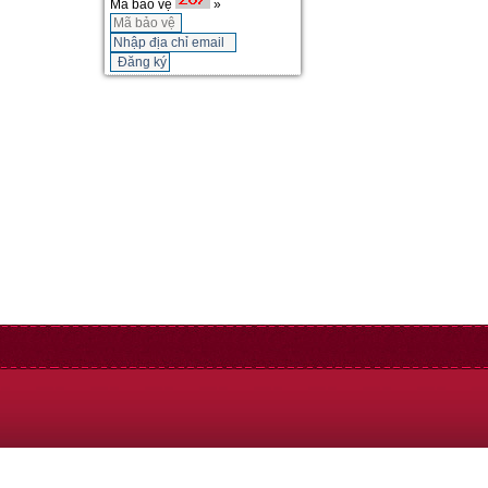
Mã bảo vệ
»