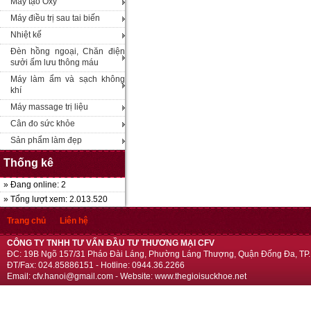
Máy tạo Oxy
Máy điều trị sau tai biến
Nhiệt kế
Đèn hồng ngoại, Chăn điện
sưởi ấm lưu thông máu
Máy làm ẩm và sạch không
khí
Máy massage trị liệu
Cân đo sức khỏe
Sản phẩm làm đẹp
Thống kê
» Đang online: 2
» Tổng lượt xem: 2.013.520
Trang chủ
Liên hệ
CÔNG TY TNHH TƯ VẤN ĐẦU TƯ THƯƠNG MẠI CFV
ĐC: 19B Ngõ 157/31 Pháo Đài Láng, Phường Láng Thượng, Quận Đống Đa, TP.
ĐT/Fax: 024.85886151 - Hotline: 0944.36.2266
Email: cfv.hanoi@gmail.com - Website: www.thegioisuckhoe.net