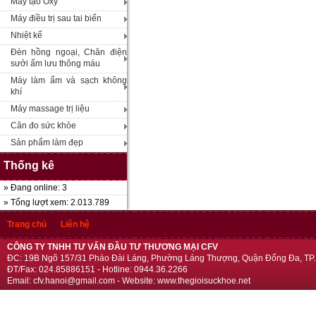
Máy tạo Oxy
Máy điều trị sau tai biến
Nhiệt kế
Đèn hồng ngoại, Chăn điện
sưởi ấm lưu thông máu
Máy làm ẩm và sạch không
khí
Máy massage trị liệu
Cân đo sức khỏe
Sản phẩm làm đẹp
Thống kê
» Đang online: 3
» Tổng lượt xem: 2.013.789
Trang chủ
Liên hệ
CÔNG TY TNHH TƯ VẤN ĐẦU TƯ THƯƠNG MẠI CFV
ĐC: 19B Ngõ 157/31 Pháo Đài Láng, Phường Láng Thượng, Quận Đống Đa, TP.
ĐT/Fax: 024.85886151 - Hotline: 0944.36.2266
Email: cfv.hanoi@gmail.com - Website: www.thegioisuckhoe.net