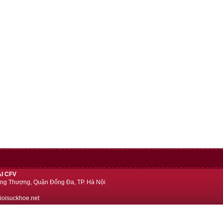
I CFV
ng Thượng, Quận Đống Đa, TP. Hà Nội
ioisuckhoe.net