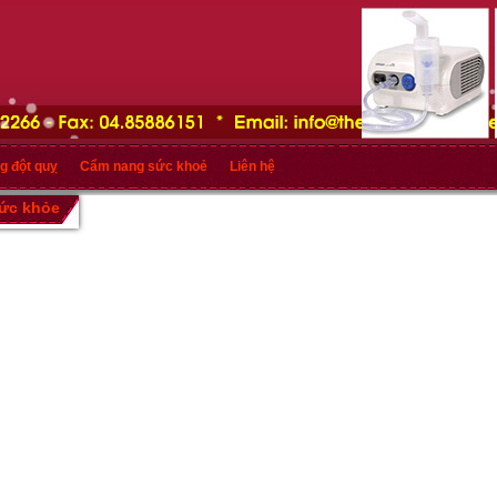
g đột quỵ
Cẩm nang sức khoẻ
Liên hệ
sức khỏe