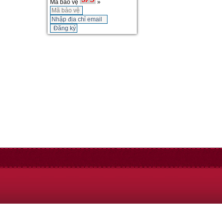
Mã bảo vệ
»