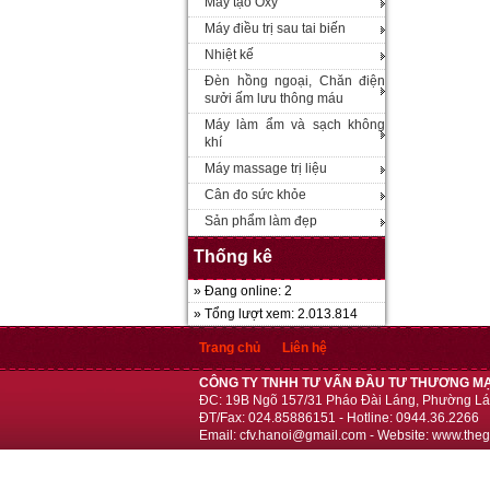
Máy tạo Oxy
Máy điều trị sau tai biến
Nhiệt kế
Đèn hồng ngoại, Chăn điện
sưởi ấm lưu thông máu
Máy làm ẩm và sạch không
khí
Máy massage trị liệu
Cân đo sức khỏe
Sản phẩm làm đẹp
Thống kê
» Đang online: 2
» Tổng lượt xem: 2.013.814
Trang chủ
Liên hệ
CÔNG TY TNHH TƯ VẤN ĐẦU TƯ THƯƠNG MẠ
ĐC: 19B Ngõ 157/31 Pháo Đài Láng, Phường Lá
ĐT/Fax: 024.85886151 - Hotline: 0944.36.2266
Email: cfv.hanoi@gmail.com - Website: www.theg