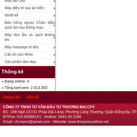
Máy tạo Oxy
Máy điều trị sau tai biến
Nhiệt kế
Đèn hồng ngoại, Chăn điện
sưởi ấm lưu thông máu
Máy làm ẩm và sạch không
khí
Máy massage trị liệu
Cân đo sức khỏe
Sản phẩm làm đẹp
Thống kê
» Đang online: 4
» Tổng lượt xem: 2.013.303
Trang chủ
Liên hệ
CÔNG TY TNHH TƯ VẤN ĐẦU TƯ THƯƠNG MẠI CFV
ĐC: 19B Ngõ 157/31 Pháo Đài Láng, Phường Láng Thượng, Quận Đống Đa, TP.
ĐT/Fax: 024.85886151 - Hotline: 0944.36.2266
Email: cfv.hanoi@gmail.com - Website: www.thegioisuckhoe.net