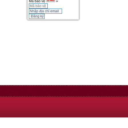
Mã bảo vệ
»