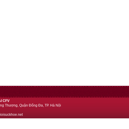
I CFV
ng Thượng, Quận Đống Đa, TP. Hà Nội
ioisuckhoe.net