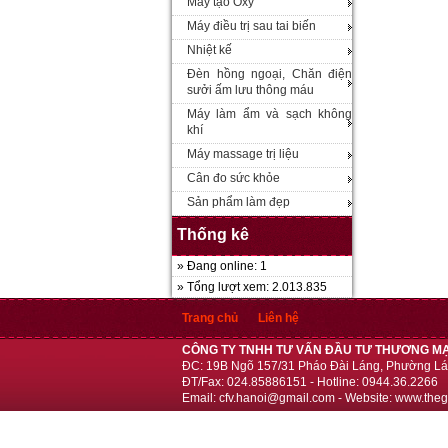
Máy tạo Oxy
Máy điều trị sau tai biến
Nhiệt kế
Đèn hồng ngoại, Chăn điện
sưởi ấm lưu thông máu
Máy làm ẩm và sạch không
khí
Máy massage trị liệu
Cân đo sức khỏe
Sản phẩm làm đẹp
Thống kê
» Đang online: 1
» Tổng lượt xem: 2.013.835
Trang chủ
Liên hệ
CÔNG TY TNHH TƯ VẤN ĐẦU TƯ THƯƠNG MẠ
ĐC: 19B Ngõ 157/31 Pháo Đài Láng, Phường Lá
ĐT/Fax: 024.85886151 - Hotline: 0944.36.2266
Email: cfv.hanoi@gmail.com - Website: www.theg