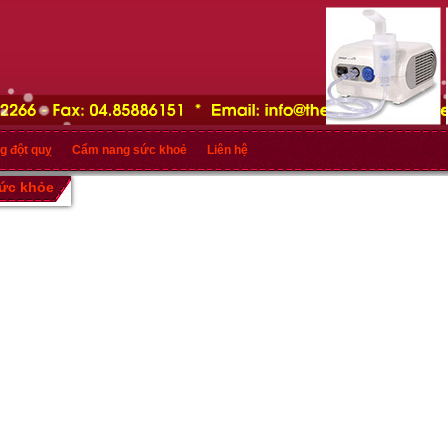
g đột quỵ
Cẩm nang sức khoẻ
Liên hệ
sức khỏe