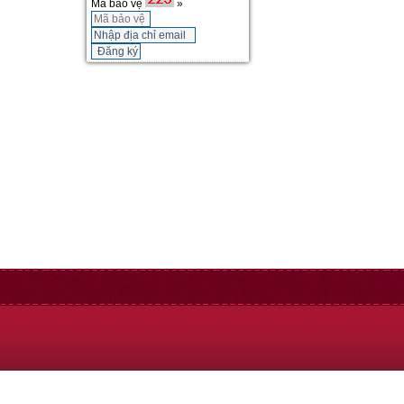
Mã bảo vệ
»