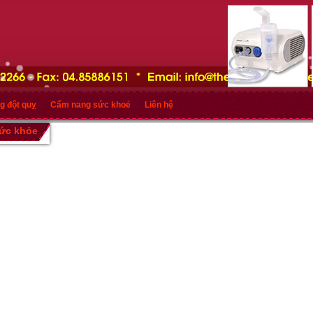
g đột quỵ
Cẩm nang sức khoẻ
Liên hệ
sức khỏe