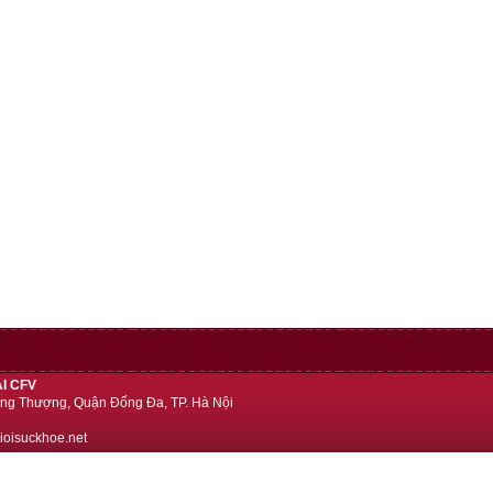
I CFV
ng Thượng, Quận Đống Đa, TP. Hà Nội
ioisuckhoe.net