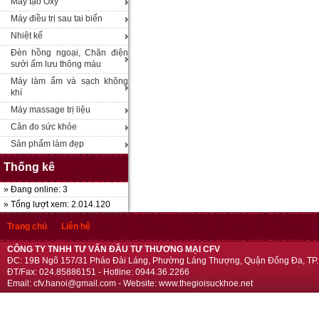
Máy tạo Oxy
Máy điều trị sau tai biến
Nhiệt kế
Đèn hồng ngoại, Chăn điện
sưởi ấm lưu thông máu
Máy làm ẩm và sạch không
khí
Máy massage trị liệu
Cân đo sức khỏe
Sản phẩm làm đẹp
Thống kê
» Đang online: 3
» Tổng lượt xem: 2.014.120
Trang chủ
Liên hệ
CÔNG TY TNHH TƯ VẤN ĐẦU TƯ THƯƠNG MẠI CFV
ĐC: 19B Ngõ 157/31 Pháo Đài Láng, Phường Láng Thượng, Quận Đống Đa, TP.
ĐT/Fax: 024.85886151 - Hotline: 0944.36.2266
Email: cfv.hanoi@gmail.com - Website: www.thegioisuckhoe.net