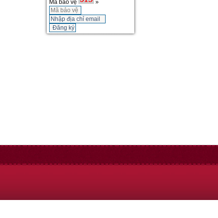
Mã bảo vệ
»