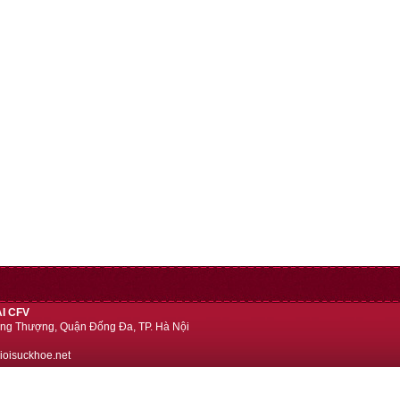
I CFV
ng Thượng, Quận Đống Đa, TP. Hà Nội
ioisuckhoe.net