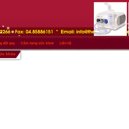
g đột quỵ
Cẩm nang sức khoẻ
Liên hệ
sức khỏe