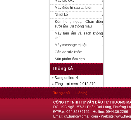
Máy tạo Oxy
Máy điều trị sau tai biến
Nhiệt kế
Đèn hồng ngoại, Chăn điện
sưởi ấm lưu thông máu
Máy làm ẩm và sạch không
khí
Máy massage trị liệu
Cân đo sức khỏe
Sản phẩm làm đẹp
Thống kê
» Đang online: 4
» Tổng lượt xem: 2.013.379
Trang chủ
Liên hệ
CÔNG TY TNHH TƯ VẤN ĐẦU TƯ THƯƠNG MẠ
ĐC: 19B Ngõ 157/31 Pháo Đài Láng, Phường Lá
ĐT/Fax: 024.85886151 - Hotline: 0944.36.2266
Email: cfv.hanoi@gmail.com - Website: www.theg