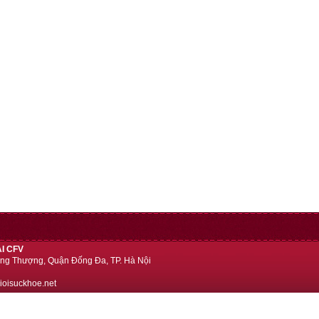
I CFV
ng Thượng, Quận Đống Đa, TP. Hà Nội
ioisuckhoe.net