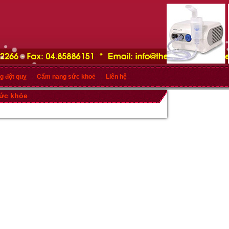
g đột quỵ
Cẩm nang sức khoẻ
Liên hệ
sức khỏe