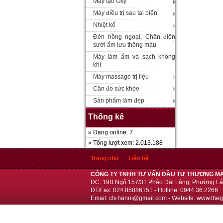
Máy tạo Oxy
Máy điều trị sau tai biến
Nhiệt kế
Đèn hồng ngoại, Chăn điện
sưởi ấm lưu thông máu
Máy làm ẩm và sạch không
khí
Máy massage trị liệu
Cân đo sức khỏe
Sản phẩm làm đẹp
Thống kê
» Đang online: 7
» Tổng lượt xem: 2.013.188
Trang chủ
Liên hệ
CÔNG TY TNHH TƯ VẤN ĐẦU TƯ THƯƠNG MẠ
ĐC: 19B Ngõ 157/31 Pháo Đài Láng, Phường Lá
ĐT/Fax: 024.85886151 - Hotline: 0944.36.2266
Email: cfv.hanoi@gmail.com - Website: www.theg