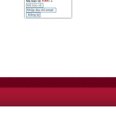
Mã bảo vệ
»