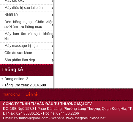
Máy tạo Oxy
Máy điều trị sau tai biến
Nhiệt kế
Đèn hồng ngoại, Chăn điện
sưởi ấm lưu thông máu
Máy làm ẩm và sạch không
khí
Máy massage trị liệu
Cân đo sức khỏe
Sản phẩm làm đẹp
Thống kê
» Đang online: 2
» Tổng lượt xem: 2.014.688
Trang chủ
Liên hệ
CÔNG TY TNHH TƯ VẤN ĐẦU TƯ THƯƠNG MẠI CFV
ĐC: 19B Ngõ 157/31 Pháo Đài Láng, Phường Láng Thượng, Quận Đống Đa, TP.
ĐT/Fax: 024.85886151 - Hotline: 0944.36.2266
Email: cfv.hanoi@gmail.com - Website: www.thegioisuckhoe.net