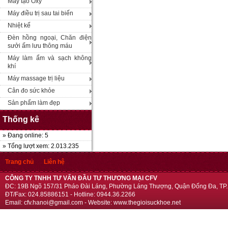
Máy tạo Oxy
Máy điều trị sau tai biến
Nhiệt kế
Đèn hồng ngoại, Chăn điện
sưởi ấm lưu thông máu
Máy làm ẩm và sạch không
khí
Máy massage trị liệu
Cân đo sức khỏe
Sản phẩm làm đẹp
Thống kê
» Đang online: 5
» Tổng lượt xem: 2.013.235
Trang chủ
Liên hệ
CÔNG TY TNHH TƯ VẤN ĐẦU TƯ THƯƠNG MẠI CFV
ĐC: 19B Ngõ 157/31 Pháo Đài Láng, Phường Láng Thượng, Quận Đống Đa, TP.
ĐT/Fax: 024.85886151 - Hotline: 0944.36.2266
Email: cfv.hanoi@gmail.com - Website: www.thegioisuckhoe.net