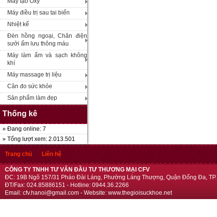
Máy tạo Oxy
Máy điều trị sau tai biến
Nhiệt kế
Đèn hồng ngoại, Chăn điện
sưởi ấm lưu thông máu
Máy làm ẩm và sạch không
khí
Máy massage trị liệu
Cân đo sức khỏe
Sản phẩm làm đẹp
Thống kê
» Đang online: 7
» Tổng lượt xem: 2.013.501
Trang chủ
Liên hệ
CÔNG TY TNHH TƯ VẤN ĐẦU TƯ THƯƠNG MẠI CFV
ĐC: 19B Ngõ 157/31 Pháo Đài Láng, Phường Láng Thượng, Quận Đống Đa, TP.
ĐT/Fax: 024.85886151 - Hotline: 0944.36.2266
Email: cfv.hanoi@gmail.com - Website: www.thegioisuckhoe.net