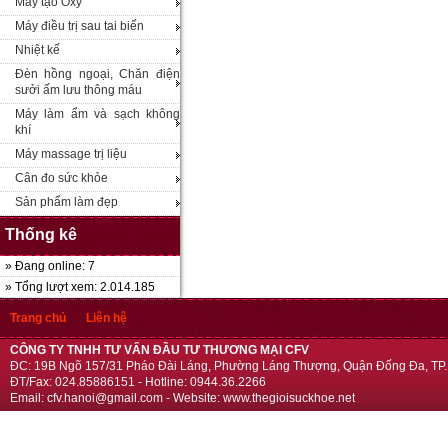
Máy tạo Oxy
Máy điều trị sau tai biến
Nhiệt kế
Đèn hồng ngoại, Chăn điện
sưởi ấm lưu thông máu
Máy làm ẩm và sạch không
khí
Máy massage trị liệu
Cân đo sức khỏe
Sản phẩm làm đẹp
Thống kê
» Đang online: 7
» Tổng lượt xem: 2.014.185
Trang chủ
Liên hệ
CÔNG TY TNHH TƯ VẤN ĐẦU TƯ THƯƠNG MẠI CFV
ĐC: 19B Ngõ 157/31 Pháo Đài Láng, Phường Láng Thượng, Quận Đống Đa, TP.
ĐT/Fax: 024.85886151 - Hotline: 0944.36.2266
Email: cfv.hanoi@gmail.com - Website: www.thegioisuckhoe.net