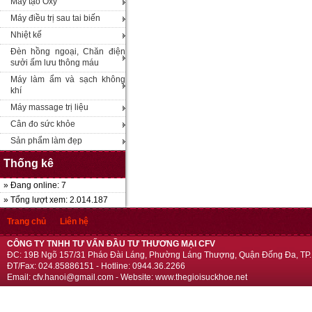
Máy tạo Oxy
Máy điều trị sau tai biến
Nhiệt kế
Đèn hồng ngoại, Chăn điện
sưởi ấm lưu thông máu
Máy làm ẩm và sạch không
khí
Máy massage trị liệu
Cân đo sức khỏe
Sản phẩm làm đẹp
Thống kê
» Đang online: 7
» Tổng lượt xem: 2.014.187
Trang chủ
Liên hệ
CÔNG TY TNHH TƯ VẤN ĐẦU TƯ THƯƠNG MẠI CFV
ĐC: 19B Ngõ 157/31 Pháo Đài Láng, Phường Láng Thượng, Quận Đống Đa, TP.
ĐT/Fax: 024.85886151 - Hotline: 0944.36.2266
Email: cfv.hanoi@gmail.com - Website: www.thegioisuckhoe.net