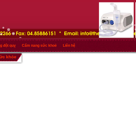
g đột quỵ
Cẩm nang sức khoẻ
Liên hệ
sức khỏe