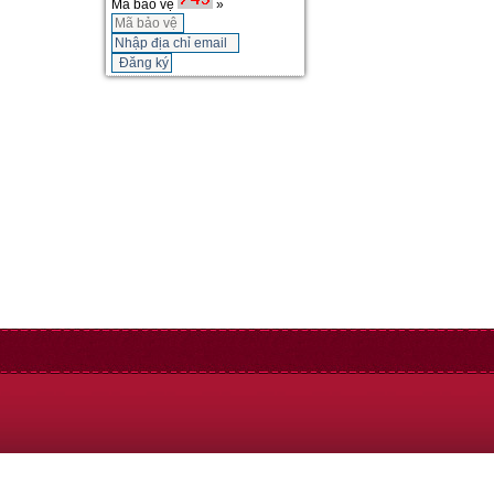
Mã bảo vệ
»