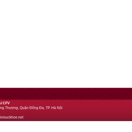
I CFV
ng Thượng, Quận Đống Đa, TP. Hà Nội
ioisuckhoe.net