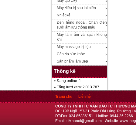
Máy tạo Oxy
Máy điều trị sau tai biến
Nhiệt kế
Đèn hồng ngoại, Chăn điện
sưởi ấm lưu thông máu
Máy làm ẩm và sạch không
khí
Máy massage trị liệu
Cân đo sức khỏe
Sản phẩm làm đẹp
Thống kê
» Đang online: 1
» Tổng lượt xem: 2.013.787
Trang chủ
Liên hệ
CÔNG TY TNHH TƯ VẤN ĐẦU TƯ THƯƠNG MẠ
ĐC: 19B Ngõ 157/31 Pháo Đài Láng, Phường Lá
ĐT/Fax: 024.85886151 - Hotline: 0944.36.2266
Email: cfv.hanoi@gmail.com - Website: www.theg