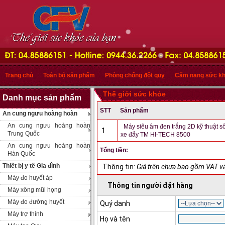
Trang chủ
Toàn bộ sản phẩm
Phòng chống đột quỵ
Cẩm nang sức k
Thế giới sức khỏe
Danh mục sản phẩm
STT
Sản phẩm
An cung ngưu hoàng hoàn
An cung ngưu hoàng hoàn
Máy siêu âm đen trắng 2D kỹ thuật s
1
Trung Quốc
xe đẩy TM HI-TECH 8500
An cung ngưu hoàng hoàn
Tổng tiền:
Hàn Quốc
Thiết bị y tế Gia đình
Thông tin:
Giá trên chưa bao gồm VAT và
Máy đo huyết áp
Thông tin người đặt hàng
Máy xông mũi họng
Máy đo đường huyết
Quý danh
Máy trợ thính
Họ và tên