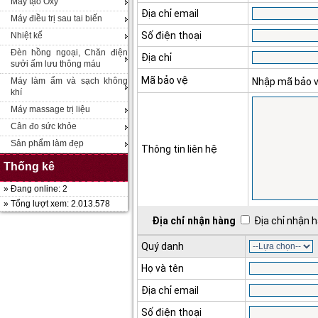
Máy tạo Oxy
Địa chỉ email
Máy điều trị sau tai biến
Số điện thoại
Nhiệt kế
Đèn hồng ngoại, Chăn điện
Địa chỉ
sưởi ấm lưu thông máu
Mã bảo vệ
Máy làm ẩm và sạch không
Nhập mã bảo 
khí
Máy massage trị liệu
Cân đo sức khỏe
Sản phẩm làm đẹp
Thông tin liên hệ
Thống kê
» Đang online: 2
» Tổng lượt xem: 2.013.578
Địa chỉ nhận hàng
Địa chỉ nhận h
Quý danh
Họ và tên
Địa chỉ email
Số điện thoại