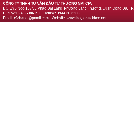
CÔNG TY TNHH TƯ VẤN ĐẦU TƯ THƯƠNG MẠI CFV
ĐC: 19B Ngõ 157/31 Pháo Đài Láng, Phường Láng Thượng, Quận Đống Đa, TP.
ĐT/Fax: 024.85886151 - Hotline: 0944.36.2266
Email: cfv.hanoi@gmail.com - Website: www.thegioisuckhoe.net