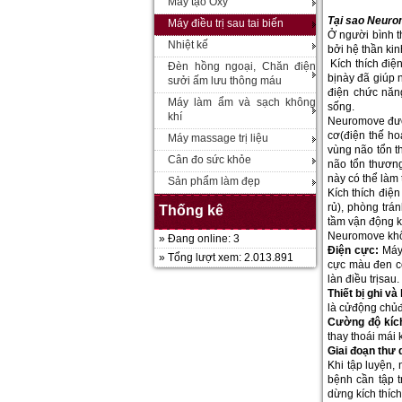
Máy tạo Oxy
T
ạ
i sao Neuro
Máy điều trị sau tai biến
Ở người bình t
Nhiệt kế
bởi hệ thần ki
Kích thích điệ
Đèn hồng ngoại, Chăn điện
bịnày đã giúp 
sưởi ấm lưu thông máu
điện chức năng
Máy làm ẩm và sạch không
số
khí
Neuromove được 
cơ(điện thế ho
Máy massage trị liệu
vùng não tổn 
Cân đo sức khỏe
não tổn thương
này có thể làm 
Sản phẩm làm đẹp
Kích thích điệ
rủ), phòng trán
Thống kê
tầm vận động 
Neuromove khôn
» Đang online: 3
Đi
ệ
n c
ự
c:
Máy
» Tổng lượt xem: 2.013.891
cực màu đen có
làn điều trịsau
Thi
ế
t b
ị
ghi và 
là cửđộng chủđ
C
ườ
ng đ
ộ
kíc
thay thoái mái 
Giai đo
ạ
n th
ư
Khi tập luyện,
bệnh cần tập t
dừng kích thích