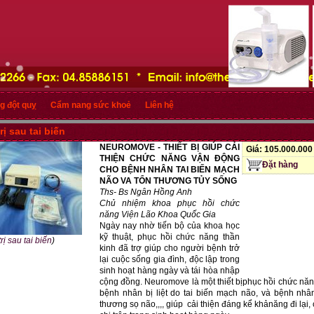
g đột quỵ
Cẩm nang sức khoẻ
Liên hệ
rị sau tai biến
NEUROMOVE -
THI
Ế
T B
Ị
GIÚP C
Ả
I
Giá:
105.000.00
THI
Ệ
N CH
Ứ
C NĂNG V
Ậ
N Đ
Ộ
NG
Đặt hàng
CHO B
Ệ
NH NHÂN TAI BI
Ế
N M
Ạ
CH
NÃO VA T
Ổ
N TH
ƯƠ
NG T
Ủ
Y S
Ố
NG
Ths- Bs Ngân H
ồ
ng Anh
Ch
ủ
nhi
ệ
m khoa ph
ụ
c h
ồ
i ch
ứ
c
năng Vi
ệ
n Lão Khoa Qu
ố
c Gia
Ngày nay nhờ tiến bộ của khoa học
kỹ thuật, phục hồi chức năng thần
rị sau tai biến
)
kinh đã trợ giúp cho người bệnh trở
lại cuộc sống gia đình, độc lập trong
sinh hoạt hàng ngày và tái hòa nhập
cộng đồng. Neuromove là một thiết bịphục hồi chức n
bệnh nhân bị liệt do tai biến mạch não, và bệnh nhân 
thương sọ não,,,, giúp cải thiện đáng kể khảnăng đi lại