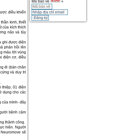
Mã bảo vệ
»
được điều khiển
hần kinh, thiết
 của kích thích
ương não và tủy
và ghi được điện
uả phản hồi lên
g máu tới vùng
i điện cơ, điều
ng đi (bàn chân
 cứng và duy trì
.
thiệp, 01 điện
sử dụng cho các
g của mình- đây
người bệnh cảm
ộng thânh công.
hực hiện. Người
g, Neuromove sẽ