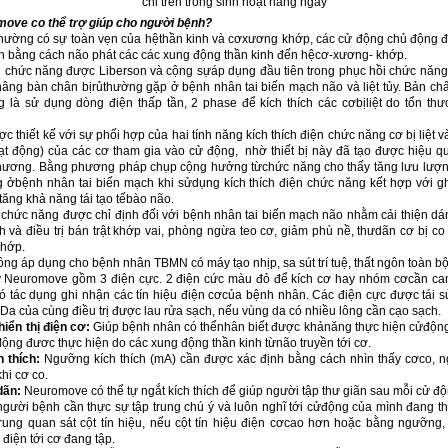
chi trên trong sinh hoạt hàng ngày
move co th
ể
tr
ợ
giúp cho ng
ườ
i b
ệ
nh?
hường có sự toàn vẹn của hệthần kinh và cơxương khớp, các cử động chủ động 
nh bằng cách não phát các các xung động thần kinh đến hệcơ-xương- khớp.
n chức năng được Liberson và cộng sựáp dụng đầu tiên trong phục hồi chức năng t
nâng bàn chân bịrủthường gặp ở bệnh nhân tai biến mạch não và liệt tủy. Bản chất
 là sử dụng dòng điện thấp tần, 2 phase để kích thích các cơbịliệt do tổn th
ng.
thiết kế với sự phối hợp của hai tính năng kích thích điện chức năng cơ bị liệt 
ạt động) của các cơ tham gia vào cử động, nhờ thiết bị này đã tạo được hiệu q
thương. Bằng phương pháp chụp cộng hưởng từchức năng cho thấy tăng lưu lượn
 ởbệnh nhân tai biến mạch khi sửdụng kích thích điện chức năng kết hợp với gh
tăng khả năng tái tạo tếbào não.
n chức năng được chỉ định đối với bệnh nhân tai biến mạch não nhằm cải thiện dá
h và điều trị bán trật khớp vai, phòng ngừa teo cơ, giảm phù nề, thưdãn cơ bị co
khớp.
g áp dụng cho bệnh nhân TBMN có máy tạo nhịp, sa sút trí tuệ, thất ngôn toàn bộ
 Neuromove gồm 3 điện cực. 2 điện cức màu đỏ để kích cơ hay nhóm cơcần can 
 tác dụng ghi nhận các tín hiệu điện cơcủa bệnh nhân. Các điện cực được tái 
. Da của cùng điều trị được lau rửa sạch, nếu vùng da có nhiều lông cần cạo sạch.
hi
ể
n th
ị
đi
ệ
n c
ơ
:
Giúp bệnh nhân có thểnhân biết được khảnăng thực hiện cửđộn
ộng đươc thực hiện do các xung động thần kinh từnão truyền tới cơ.
h thích:
Ngưỡng kích thích (mA) cần được xác định bằng cách nhìn thấy cơco, 
khi cơ co.
dãn:
Neuromove có thể tự ngắt kích thích để giúp người tập thư giãn sau mỗi cử đ
 người bệnh cần thực sự tập trung chú ý và luôn nghĩ tới cửđộng của mình đang t
rung quan sát cột tín hiệu, nếu cột tín hiệu điện cơcao hơn hoặc bằng ngưỡn
 điện tới cơ đang tập.