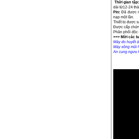
Th
ờ
i gian t
ậ
p:
dài từ12-24 th
Pin:
Đã được n
nạp một lần.
Thiết bị được 
Được cấp chứng
Phân phối độc 
>>> Mời các b
Máy đo huy
ết 
Máy xông mũi
An cung ngưu 