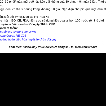
20- 30 phút/ngày, mỗi buổi tập kéo dài không quá 30 phút, mỗi ngày 2 lần. Thời g
áng.
ạp điện, có thể sử dụng trong khoảng 50 giờ. Nạp điện cho pin qua một đêm, t
sản xuất bởi Zynex Medical Inc- Hoa Kỳ
 nhận, ISO, CE, FDA, hiện đượ sử dụng hiệu quả tại hơn 100 nước trên thế giới
quyền tại Việt nam bởi
Công ty TNHH CFV
ạn xem thêm:
áp Bắp tay Omron Hem-JPN1
 họng Omron NE-C28
hoàng hoàn điều hòa huyết áp chữa đột quỵ
Xem thêm Video Máy Phục hồi chức năng sau tai biến
Neuromove