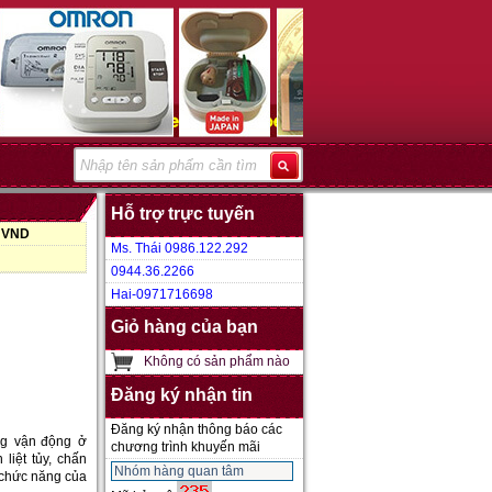
Hỗ trợ trực tuyến
0 VND
Ms. Thái 0986.122.292
0944.36.2266
Hai-0971716698
Giỏ hàng của bạn
Không có sản phẩm nào
Đăng ký nhận tin
Đăng ký nhận thông báo các
ăng vận động ở
chương trình khuyến mãi
liệt tủy, chấn
, chức năng của