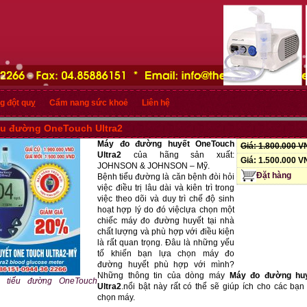
g đột quỵ
Cẩm nang sức khoẻ
Liên hệ
ểu đường OneTouch Ultra2
Máy đo đường huyết OneTouch
Giá:
1.800.000 
Ultra2
của hãng sản xuất:
Giá:
1.500.000 
JOHNSON & JOHNSON – Mỹ.
Đặt hàng
Bệnh tiểu đường là căn bệnh đòi hỏi
việc điều trị lâu dài và kiên trì trong
việc theo dõi và duy trì chế độ sinh
hoạt hợp lý do đó việclựa chọn một
chiếc máy đo đường huyết tại nhà
chất lượng và phù hợp với điều kiện
là rất quan trọng. Đâu là những yếu
tố khiến bạn lựa chọn máy đo
đường huyết phù hợp với mình?
Những thông tin của dòng máy
Máy đo đường hu
 tiểu đường OneTouch
Ultra2
.nổi bật này rất có thể sẽ giúp ích cho các bạn 
chọn máy.