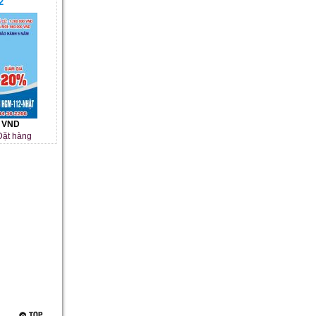
2
0 VND
ặt hàng