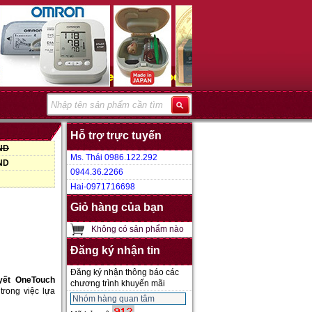
Hỗ trợ trực tuyến
VND
Ms. Thái 0986.122.292
VND
0944.36.2266
Hai-0971716698
Giỏ hàng của bạn
Không có sản phẩm nào
Đăng ký nhận tin
Đăng ký nhận thông báo các
yết OneTouch
chương trình khuyến mãi
trong việc lựa