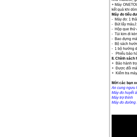
+ Máy ONETOUCH
kết quả khi dò
Máy đo tiểu đ
- Máy đo: 1 th
- Bút lấy máuJ
- Hộp que thử 
- Túi kim đi kè
- Bao đựng máy 
- Bộ sách hướn
- 1 bộ hướng d
- Phiếu bảo hà
II. Chính sách
+ Bảo hành trọ
+ Được đổi máy
+ Kiểm tra máy
Mời các bạn x
An cung ngưu 
Máy đo huyết 
Máy trợ thính
Máy đo đường 