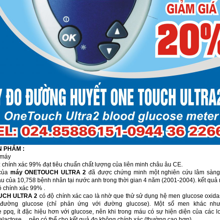
N PHẨM :
 máy
: chính xác 99% đạt tiêu chuẩn chất lượng của liên minh châu âu CE.
của
máy ONETOUCH ULTRA 2
đã được chứng minh một nghiên cứu lâm sàng 
 của 10,758 bệnh nhân tại nước anh trong thời gian 4 năm (2001-2004). kết quả
ộ chính xác 99% .
CH ULTRA 2
có độ chính xác cao là nhờ que thử sử dụng hệ men glucose oxida
 đường glucose (chỉ phản ứng với đường glucose). Một số men khác nh
ppq, ít đặc hiệu hơn với glucose, nên khi trong máu có sự hiện diện của các 
alactose… nên có thể cho kết quả đo không chính xác (thường cao hơn).