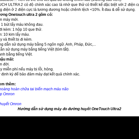
 ULTRA 2 có độ chính xác cao là nhờ que thử có thiết kế đặc biệt với 2 điện c
ng điện ở 2 điện cực là tương đương hoặc chênh lệch <10%. Ít đau & dễ sử dụng.
ương Onetouch ultra 2 gồm có:
ân máy mới.
: 1 bút lấy máu không đau.
đi kèm: 1 hộp 10 que thử.
m: 10 kim lấy máu.
và thiết bị đi kèm.
g dẫn sử dụng máy bằng 5 ngôn ngữ. Anh, Pháp, Đức,...
ẫn sử dụng máy bằng tiếng Việt (tóm tắt).
nh bằng tiếng Việt.
 hậu mãi:
n đời.
 miễn phí nếu máy bị lỗi, hỏng.
 định kỳ để bảo đảm máy đạt kết quả chính xác.
em thêm:
hoàng hoàn chữa tai biến mạch máu não
áp Omron
huyết Omron
Hướng dẫn sử dụng máy đo đường huyết
OneTouch Ultra2