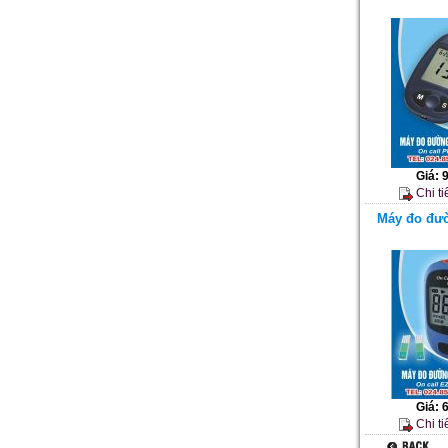
Giá:
Chi ti
Máy đo đườ
Giá:
Chi ti