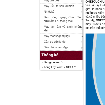
Máy tạo Oxy
ONETOUCH ULTR
Với bề dày kin
Máy điều trị sau tai biến
giới, là nhãn h
Nhiệt kế
nhiều ưu điểm 
và có nhiều ti
Đèn hồng ngoại, Chăn điện
Tại Mỹ,
ONETO
sưởi ấm lưu thông máu
máy được sử dụ
Máy làm ẩm và sạch không
gia trên thế gi
khí
Máy massage trị liệu
Cân đo sức khỏe
Sản phẩm làm đẹp
Thống kê
» Đang online: 5
» Tổng lượt xem: 2.013.471