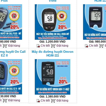
Plus
Vivid
HGM-11
980.000 VND
Giá:
1.200.000 VND
Giá:
980.00
ết
Đặt hàng
Chi tiết
Đặt hàng
Chi tiết
Đ
ng huyết On Call
Máy đo đường huyết Omron
EZ II
HGM-111
630.000 VND
Giá:
1.380.000 VND
ết
Đặt hàng
Chi tiết
Đặt hàng