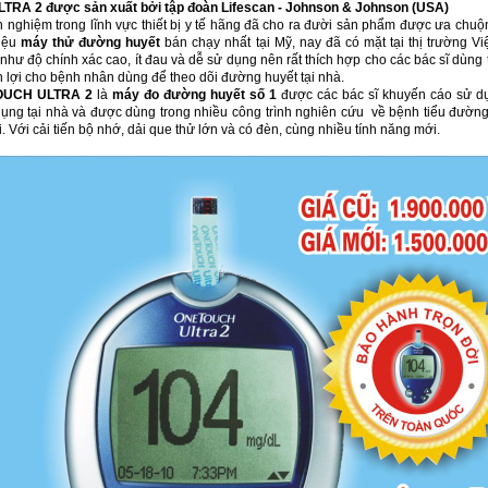
A 2 được sản xuất bởi tập đoàn Lifescan - Johnson & Johnson (USA)
h nghiệm trong lĩnh vực thiết bị y tế hãng đã cho ra đười sản phẩm được ưa chuộn
iệu
máy thử đường huyết
bán chạy nhất tại Mỹ, nay đã có mặt tại thị trường V
như độ chính xác cao, ít đau và dễ sử dụng nên rất thích hợp cho các bác sĩ dùng
ện lợi cho bệnh nhân dùng để theo dõi đường huyết tại nhà.
UCH ULTRA 2
là
máy đo đường huyết số 1
được các bác sĩ khuyến cáo sử dụ
ng tại nhà và được dùng trong nhiều công trình nghiên cứu về bệnh tiểu đường
ới. Với cải tiến bộ nhớ, dải que thử lớn và có đèn, cùng nhiều tính năng mới.