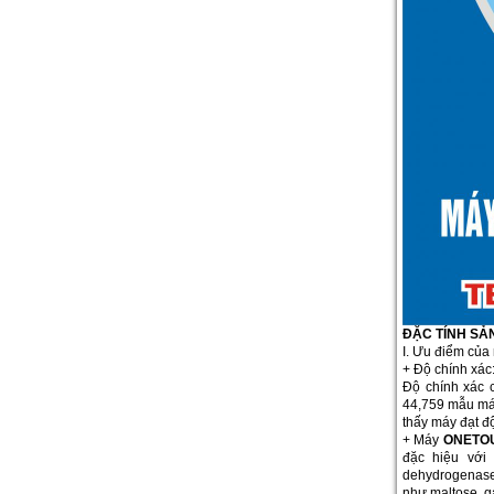
ĐẶC TÍNH SẢ
I. Ưu điểm của
+ Độ chính xác
Độ chính xác 
44,759 mẫu máu
thấy máy đạt đ
+ Máy
ONETOU
đặc hiệu với
dehydrogenase 
như maltose, g