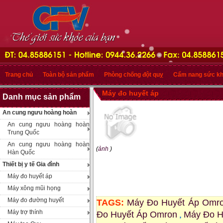
Trang chủ
Toàn bộ sản phẩm
Phòng chống đột quỵ
Cẩm nang sức k
Máy đo huyết áp
Danh mục sản phẩm
An cung ngưu hoàng hoàn
An cung ngưu hoàng hoàn
Trung Quốc
An cung ngưu hoàng hoàn
(
ảnh
)
Hàn Quốc
Thiết bị y tế Gia đình
Máy đo huyết áp
Máy xông mũi họng
Máy đo đường huyết
TAGS:
Máy Đo Huyết Áp Omr
Máy trợ thính
Đo Huyết Áp Omron
Máy Đo H