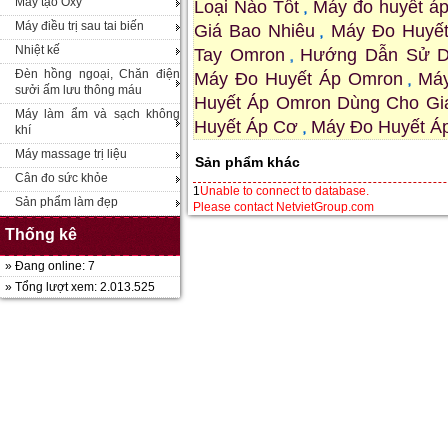
Máy tạo Oxy
Loại Nào Tốt
Máy đo huyết á
Máy điều trị sau tai biến
Giá Bao Nhiêu
Máy Đo Huyế
Nhiệt kế
Tay Omron
Hướng Dẫn Sử D
Đèn hồng ngoại, Chăn điện
Máy Đo Huyết Áp Omron
Má
sưởi ấm lưu thông máu
Huyết Áp Omron Dùng Cho Gi
Máy làm ẩm và sạch không
Huyết Áp Cơ
Máy Đo Huyết Áp
khí
Máy massage trị liệu
Sản phẩm khác
Cân đo sức khỏe
1
Unable to connect to database.
Sản phẩm làm đẹp
Please contact
NetvietGroup.com
Thống kê
» Đang online: 7
» Tổng lượt xem: 2.013.525