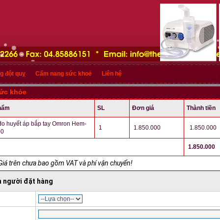
g đột quỵ
Cẩm nang sức khoẻ
Liên hệ
sức khỏe
hẩm
SL
Đơn giá
Thành tiền
đo huyết áp bắp tay Omron Hem-
1
1.850.000
1.850.000
00
1.850.000
Giá trên chưa bao gồm VAT và phí vận chuyển!
n người đặt hàng