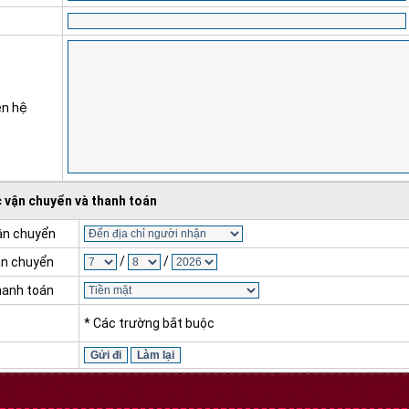
ên hệ
 vận chuyển và thanh toán
vận chuyển
/
/
ận chuyển
hanh toán
* Các trường bắt buộc