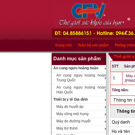
Trang chủ
Toàn bộ sản phẩm
Phòng chốn
Thế giới 
Danh mục sản phẩm
STT
Sản p
An cung ngưu hoàng hoàn
An cung ngưu hoàng hoàn
Máy 
1
Trung Quốc
JPN6
An cung ngưu hoàng hoàn
Tổng tiền:
Hàn Quốc
Thiết bị y tế Gia đình
Thông tin:
Máy đo huyết áp
Thông ti
Máy xông mũi họng
Máy đo đường huyết
Quý danh
Máy trợ thính
Họ và tên