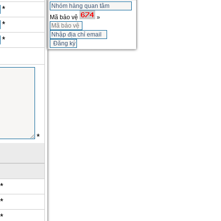
*
Mã bảo vệ
»
*
*
*
*
*
*