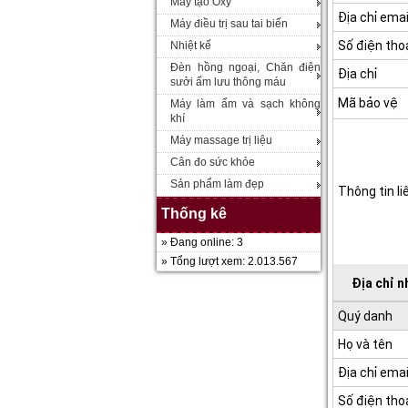
Máy tạo Oxy
Địa chỉ emai
Máy điều trị sau tai biến
Số điện tho
Nhiệt kế
Đèn hồng ngoại, Chăn điện
Địa chỉ
sưởi ấm lưu thông máu
Mã bảo vệ
Máy làm ẩm và sạch không
khí
Máy massage trị liệu
Cân đo sức khỏe
Sản phẩm làm đẹp
Thông tin li
Thống kê
» Đang online: 3
» Tổng lượt xem: 2.013.567
Địa chỉ 
Quý danh
Họ và tên
Địa chỉ emai
Số điện tho