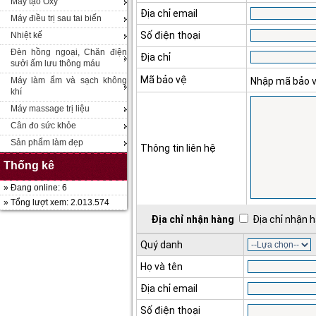
Máy tạo Oxy
Địa chỉ email
Máy điều trị sau tai biến
Số điện thoại
Nhiệt kế
Đèn hồng ngoại, Chăn điện
Địa chỉ
sưởi ấm lưu thông máu
Mã bảo vệ
Máy làm ẩm và sạch không
Nhập mã bảo 
khí
Máy massage trị liệu
Cân đo sức khỏe
Sản phẩm làm đẹp
Thông tin liên hệ
Thống kê
» Đang online: 6
» Tổng lượt xem: 2.013.574
Địa chỉ nhận hàng
Địa chỉ nhận h
Quý danh
Họ và tên
Địa chỉ email
Số điện thoại