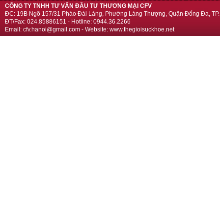
CÔNG TY TNHH TƯ VẤN ĐẦU TƯ THƯƠNG MẠI CFV
ĐC: 19B Ngõ 157/31 Pháo Đài Láng, Phường Láng Thượng, Quận Đống Đa, TP.
ĐT/Fax: 024.85886151 - Hotline: 0944.36.2266
Email: cfv.hanoi@gmail.com - Website: www.thegioisuckhoe.net