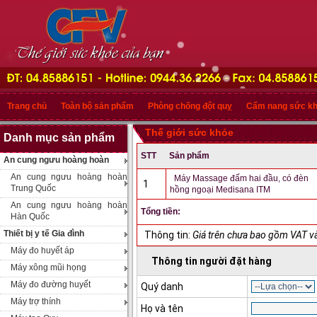
Trang chủ
Toàn bộ sản phẩm
Phòng chống đột quỵ
Cẩm nang sức k
Thế giới sức khỏe
Danh mục sản phẩm
STT
Sản phẩm
An cung ngưu hoàng hoàn
An cung ngưu hoàng hoàn
Máy Massage đấm hai đầu, có đèn
1
Trung Quốc
hồng ngoại Medisana ITM
An cung ngưu hoàng hoàn
Tổng tiền:
Hàn Quốc
Thiết bị y tế Gia đình
Thông tin:
Giá trên chưa bao gồm VAT và
Máy đo huyết áp
Thông tin người đặt hàng
Máy xông mũi họng
Máy đo đường huyết
Quý danh
Máy trợ thính
Họ và tên