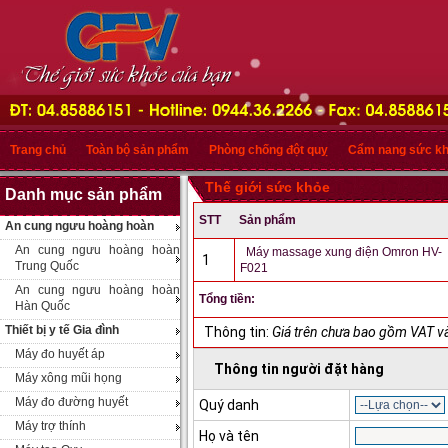
Trang chủ
Toàn bộ sản phẩm
Phòng chống đột quỵ
Cẩm nang sức k
Thế giới sức khỏe
Danh mục sản phẩm
STT
Sản phẩm
An cung ngưu hoàng hoàn
An cung ngưu hoàng hoàn
Máy massage xung điện Omron HV-
1
Trung Quốc
F021
An cung ngưu hoàng hoàn
Tổng tiền:
Hàn Quốc
Thiết bị y tế Gia đình
Thông tin:
Giá trên chưa bao gồm VAT và
Máy đo huyết áp
Thông tin người đặt hàng
Máy xông mũi họng
Máy đo đường huyết
Quý danh
Máy trợ thính
Họ và tên