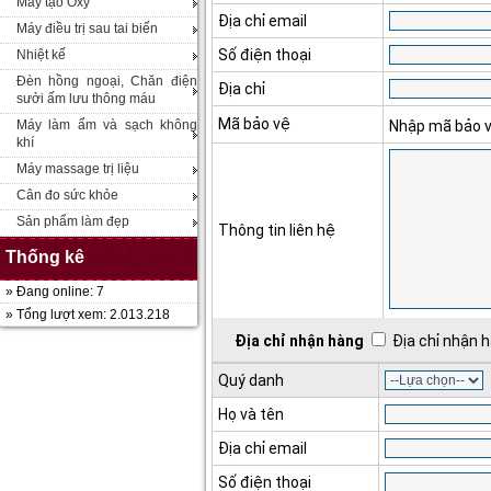
Máy tạo Oxy
Địa chỉ email
Máy điều trị sau tai biến
Số điện thoại
Nhiệt kế
Đèn hồng ngoại, Chăn điện
Địa chỉ
sưởi ấm lưu thông máu
Mã bảo vệ
Máy làm ẩm và sạch không
Nhập mã bảo 
khí
Máy massage trị liệu
Cân đo sức khỏe
Sản phẩm làm đẹp
Thông tin liên hệ
Thống kê
» Đang online: 7
» Tổng lượt xem: 2.013.218
Địa chỉ nhận hàng
Địa chỉ nhận h
Quý danh
Họ và tên
Địa chỉ email
Số điện thoại