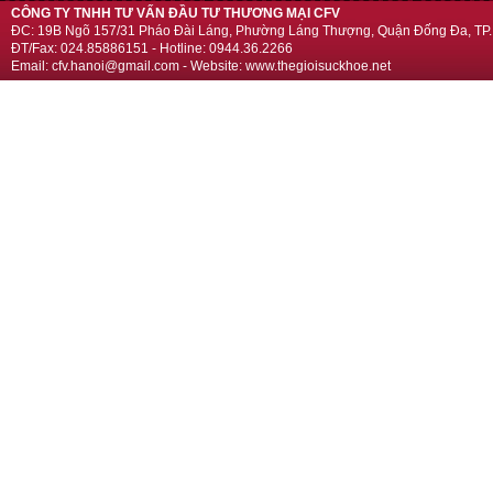
CÔNG TY TNHH TƯ VẤN ĐẦU TƯ THƯƠNG MẠI CFV
ĐC: 19B Ngõ 157/31 Pháo Đài Láng, Phường Láng Thượng, Quận Đống Đa, TP.
ĐT/Fax: 024.85886151 - Hotline: 0944.36.2266
Email: cfv.hanoi@gmail.com - Website: www.thegioisuckhoe.net