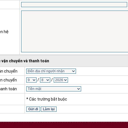
ên hệ
 vận chuyển và thanh toán
vận chuyển
/
/
ận chuyển
hanh toán
* Các trường bắt buộc