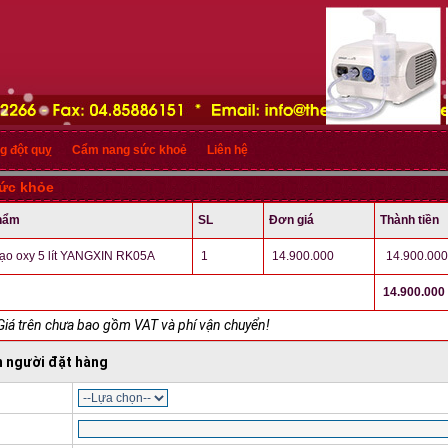
g đột quỵ
Cẩm nang sức khoẻ
Liên hệ
sức khỏe
hẩm
SL
Đơn giá
Thành tiền
ạo oxy 5 lít YANGXIN RK05A
1
14.900.000
14.900.000
14.900.000
Giá trên chưa bao gồm VAT và phí vận chuyển!
n người đặt hàng