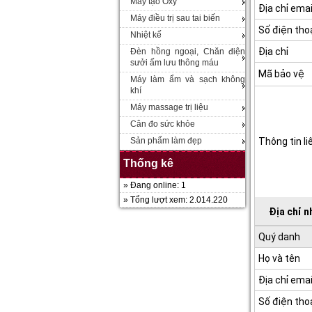
Máy tạo Oxy
Địa chỉ emai
Máy điều trị sau tai biến
Số điện tho
Nhiệt kế
Địa chỉ
Đèn hồng ngoại, Chăn điện
sưởi ấm lưu thông máu
Mã bảo vệ
Máy làm ẩm và sạch không
khí
Máy massage trị liệu
Cân đo sức khỏe
Sản phẩm làm đẹp
Thông tin li
Thống kê
» Đang online: 1
» Tổng lượt xem: 2.014.220
Địa chỉ 
Quý danh
Họ và tên
Địa chỉ emai
Số điện tho