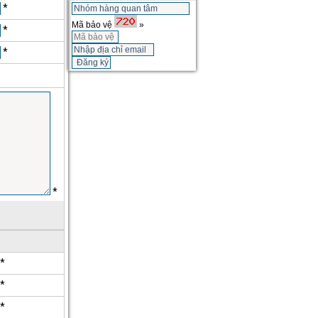
*
Mã bảo vệ
»
*
*
*
*
*
*