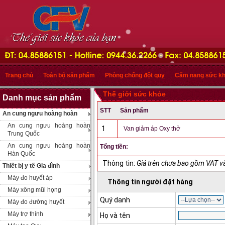
Trang chủ
Toàn bộ sản phẩm
Phòng chống đột quỵ
Cẩm nang sức k
Thế giới sức khỏe
Danh mục sản phẩm
STT
Sản phẩm
An cung ngưu hoàng hoàn
An cung ngưu hoàng hoàn
1
Van giảm áp Oxy thở
Trung Quốc
An cung ngưu hoàng hoàn
Tổng tiền:
Hàn Quốc
Thông tin:
Giá trên chưa bao gồm VAT và
Thiết bị y tế Gia đình
Máy đo huyết áp
Thông tin người đặt hàng
Máy xông mũi họng
Quý danh
Máy đo đường huyết
Máy trợ thính
Họ và tên