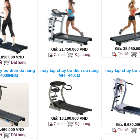
Giá:
35.950.0
Giá:
21.450.000 VND
Chi tiết
Đ
Chi tiết
Đặt hàng
.850.000 VND
ết
Đặt hàng
y bo dien da nang
may tap chay bo dien da nang
may tap chay bo 
-4000NBM
MHT-4401M
Giá:
13.190.000 VND
Chi tiết
Đặt hàng
Giá:
9.680.0
.460.000 VND
Chi tiết
Đ
ết
Đặt hàng