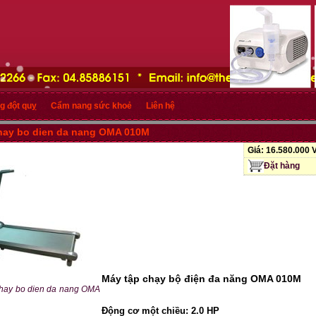
g đột quỵ
Cẩm nang sức khoẻ
Liên hệ
hay bo dien da nang OMA 010M
Giá:
16.580.000
Đặt hàng
Máy tập chạy bộ điện đa năng OMA 010M
chay bo dien da nang OMA
Động cơ một chiều: 2.0 HP