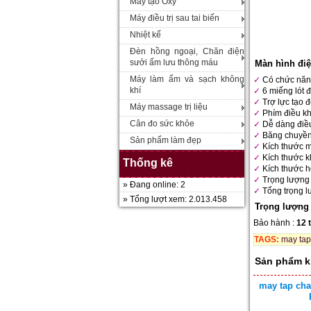
Máy tạo Oxy
Máy điều trị sau tai biến
Nhiệt kế
Đèn hồng ngoại, Chăn điện
sưởi ấm lưu thông máu
Màn hình điệ
Máy làm ẩm và sạch không
Có chức năn
khí
6 miếng lót 
Trợ lực tạo đ
Máy massage trị liệu
Phím điều kh
Cân đo sức khỏe
Dễ dàng điều
Băng chuyề
Sản phẩm làm đẹp
Kích thước m
Kích thước k
Thống kê
Kích thước h
Trọng lượng
» Đang online: 2
Tổng trọng l
» Tổng lượt xem: 2.013.458
Trọng lượng 
Bảo hành :
12 
TAGS:
may tap
Sản phẩm k
may tap cha