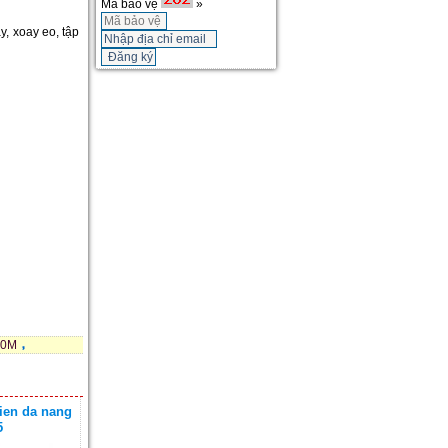
Mã bảo vệ
»
y, xoay eo, tập
10M
ien da nang
5