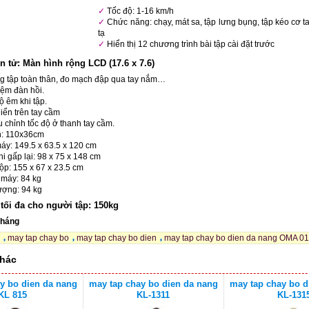
Tốc độ: 1-16 km/h
Chức năng: chạy, mát sa, tập lưng bụng, tập kéo cơ ta
tạ
Hiển thị 12 chương trình bài tập cài đặt trước
n tử: Màn hình rộng LCD (17.6 x 7.6)
g tập toàn thân, đo mạch đập qua tay nắm…
đệm đàn hồi.
ộ êm khi tập.
iển trên tay cầm
 chỉnh tốc độ ở thanh tay cầm.
n: 110x36cm
áy: 149.5 x 63.5 x 120 cm
hi gấp lại: 98 x 75 x 148 cm
ộp: 155 x 67 x 23.5 cm
 máy: 84 kg
ượng: 94 kg
tối đa cho người tập: 150kg
tháng
may tap chay bo
may tap chay bo dien
may tap chay bo dien da nang OMA 0
hác
y bo dien da nang
may tap chay bo dien da nang
may tap chay bo d
KL 815
KL-1311
KL-131