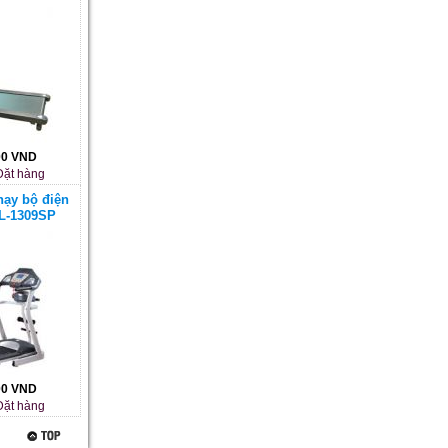
00 VND
ặt hàng
hạy bộ điện
L-1309SP
00 VND
ặt hàng