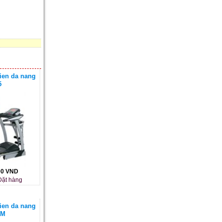
ien da nang
5
00 VND
ặt hàng
ien da nang
0M