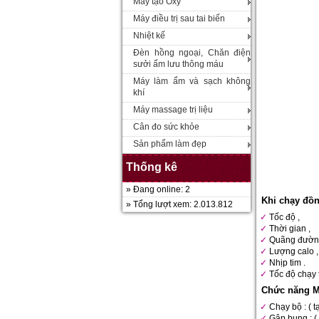
Máy tạo Oxy
Máy điều trị sau tai biến
Nhiệt kế
Đèn hồng ngoại, Chăn điện
sưởi ấm lưu thông máu
Máy làm ẩm và sạch không
khí
Máy massage trị liệu
Cân đo sức khỏe
Sản phẩm làm đẹp
Thống kê
» Đang online: 2
Khi chạy đồn
» Tổng lượt xem: 2.013.812
Tốc độ ,
Thời gian ,
Quãng đườn
Lượng calo ,
Nhịp tim .
Tốc độ chạy 
Chức năng Má
Chạy bộ : ( t
Gập bụng : (