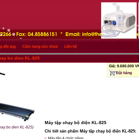
g đột quỵ
Cẩm nang sức khoẻ
Liên hệ
hay bo dien KL-825
Giá:
9.680.000 
Đặt hàng
Máy tập chạy bộ điện KL-825
hay bo dien KL-825
)
Chi tiết sản phẩm Máy tập chạy bộ điện KL-825:
Máy tập 4 chức năng