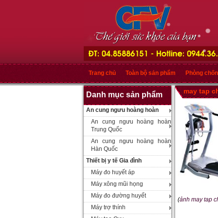
Trang chủ
Toàn bộ sản phẩm
Phòng chốn
may tap c
Danh mục sản phẩm
An cung ngưu hoàng hoàn
An cung ngưu hoàng hoàn
Trung Quốc
An cung ngưu hoàng hoàn
Hàn Quốc
Thiết bị y tế Gia đình
Máy đo huyết áp
Máy xông mũi họng
Máy đo đường huyết
(
ảnh may tap c
Máy trợ thính