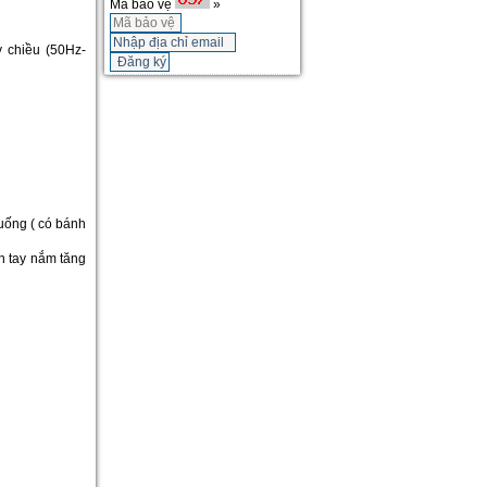
Mã bảo vệ
»
 chiều (50Hz-
xuống ( có bánh
n tay nắm tăng