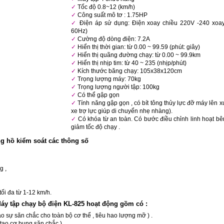
Tốc độ 0.8~12 (km/h)
Công suất mô tơ : 1.75HP
Điện áp sử dụng: Điện xoay chiều 220V -240 xoay
60Hz)
Cường độ dòng điện: 7.2A
Hiển thị thời gian: từ 0.00 ~ 99.59 (phút: giây)
Hiển thị quãng đường chạy: từ 0.00 ~ 99.9km
Hiển thị nhịp tim: từ 40 ~ 235 (nhịp/phút)
Kích thước băng chạy: 105x38x120cm
Trọng lượng máy: 70kg
Trọng lượng người tập: 100kg
Có thể gập gọn
Tính năng gập gọn , có bít tông thủy lực đỡ máy lên 
xe trợ lực giúp di chuyển nhẹ nhàng).
Có khóa từ an toàn. Có bước điều chỉnh linh hoạt bê
giảm tốc độ chạy .
g hồ kiểm soát các thông số
g ,
tối đa từ 1-12 km/h.
y tập chạy bộ điện KL-825 hoạt động gồm có :
ạo sự săn chắc cho toàn bộ cơ thể , tiêu hao lượng mỡ ) .
 tạo cơ bụng săn chắc ).