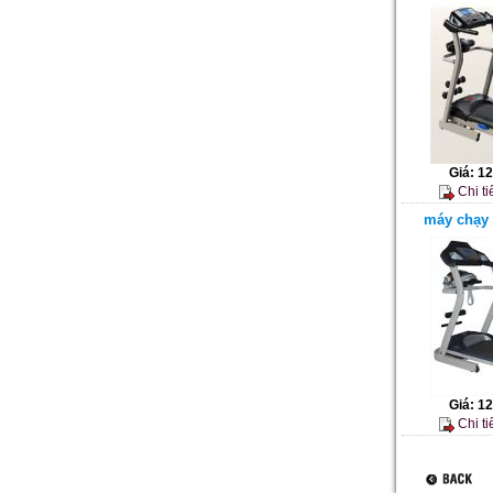
Giá:
12
Chi ti
máy chạy 
Giá:
12
Chi ti