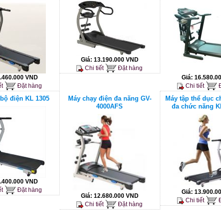
Giá:
13.190.000 VND
Chi tiết
Đặt hàng
.460.000 VND
Giá:
16.580.0
ết
Đặt hàng
Chi tiết
Đ
bộ điện KL 1305
Máy chạy điện đa năng GV-
Máy tập thể dục c
4000AFS
đa chức năng K
.400.000 VND
ết
Đặt hàng
Giá:
13.900.0
Giá:
12.680.000 VND
Chi tiết
Đ
Chi tiết
Đặt hàng