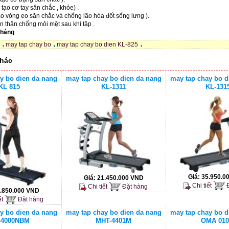
tạo cơ tay săn chắc , khỏe) .
tạo vòng eo săn chắc và chống lão hóa đốt sống lưng ).
 thân chống mỏi mệt sau khi tập .
tháng
may tap chay bo
may tap chay bo dien KL-825
hác
y bo dien da nang
may tap chay bo dien da nang
may tap chay bo d
KL 815
KL-1311
KL-131
Giá:
35.950.0
Giá:
21.450.000 VND
Chi tiết
Đ
Chi tiết
Đặt hàng
.850.000 VND
ết
Đặt hàng
y bo dien da nang
may tap chay bo dien da nang
may tap chay bo d
-4000NBM
MHT-4401M
OMA 01