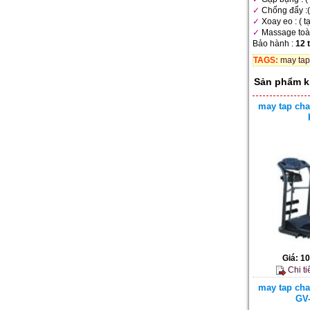
Chống đẩy :( 
Xoay eo : ( 
Massage toàn
Bảo hành :
12 
TAGS:
may tap
Sản phẩm k
may tap cha
Giá:
10
Chi ti
may tap cha
GV