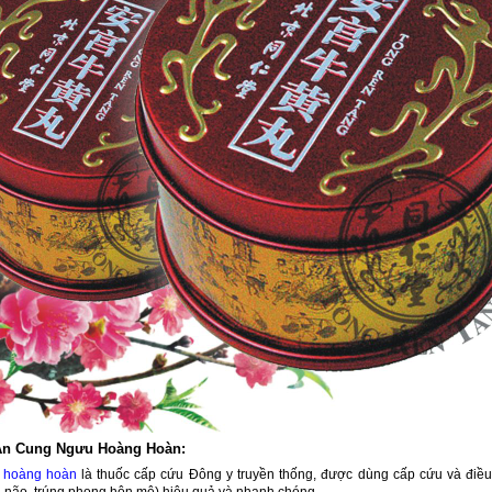
 An Cung Ngưu Hoàng Hoàn:
 hoàng hoàn
là thuốc cấp cứu Đông y truyền thống, được dùng cấp cứu và điều