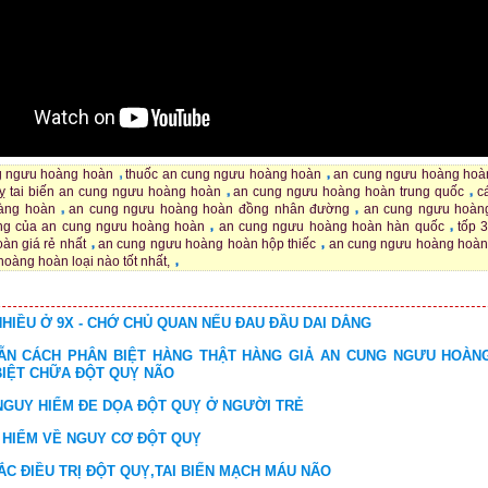
g ngưu hoàng hoàn
thuốc an cung ngưu hoàng hoàn
an cung ngưu hoàng hoàn
uỵ tai biến an cung ngưu hoàng hoàn
an cung ngưu hoàng hoàn trung quốc
c
àng hoàn
an cung ngưu hoàng hoàn đồng nhân đường
an cung ngưu hoàn
ng của an cung ngưu hoàng hoàn
an cung ngưu hoàng hoàn hàn quốc
tốp 
àn giá rẻ nhất
an cung ngưu hoàng hoàn hộp thiếc
an cung ngưu hoàng hoàn
oàng hoàn loại nào tốt nhất,
HIỀU Ở 9X - CHỚ CHỦ QUAN NẾU ĐAU ĐẦU DAI DẲNG
N CÁCH PHÂN BIỆT HÀNG THẬT HÀNG GIẢ AN CUNG NGƯU HOÀN
BIỆT CHỮA ĐỘT QUỴ NÃO
NGUY HIỂM ĐE DỌA ĐỘT QUỴ Ở NGƯỜI TRẺ
 HIỂM VỀ NGUY CƠ ĐỘT QUỴ
C ĐIỀU TRỊ ĐỘT QUỴ,TAI BIẾN MẠCH MÁU NÃO