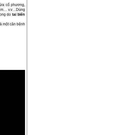
hừa cổ phương,
h tâm… v.v…Dùng
vong do
tai biến
là một căn bệnh