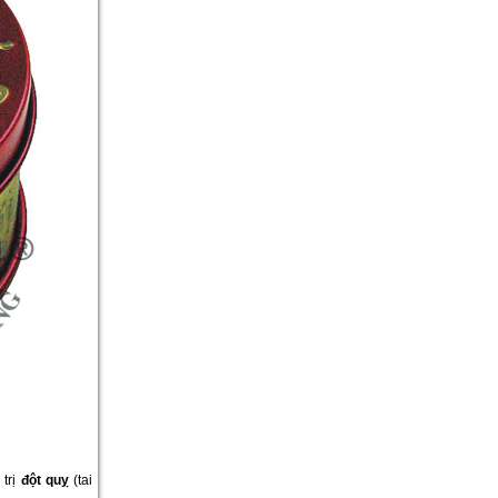
 trị
đột quỵ
(tai