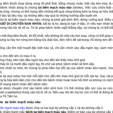
g tiêm thuốc (loại dùng xong rồi phế thải, bằng nhựa), hoặc một cây kim may, là 
 bệnh nhân đang bị chứng
tai biến mạch máu não
(stroke). Việc cứu chữa thật
lạ lùng, nhưng có thể mang đến những kết quả cũng không kém lạ lùng và hữu hiệ
ể đọc tài liệu này, và những điều này quả là những hướng dẫn tuyệt vời.
ân bị tai biến mạch máu não, chúng ta phải giữ bình tĩnh, đứng cuống quít. Điều 
GIỜ DI CHUYỂN NẠN NHÂN
, bất kỳ là họ đang bị nạn ở đâu. Vì nếu nạn nhân b
trong não bộ sẽ vỡ ra. Từ từ giúp bệnh nhân ngồi thẳng dậy, và chúng ta có thể b
một ống tiêm thuốc, thì tốt nhất, nếu không thì một cây kim may, cũng có thể giúp 
húng ta hảy hơ nóng kim bằng lửa (bật lửa, đèn nến) để sát trùng, rồi dùng kim để
ông cần tìm một huyệt đặc biệt nào cả, chỉ cần chích vào đầu ngón tay, cách món
o cho đến khi có máu rỉ ra.
ng chảy, nên nặn đầu ngón tay cho đến khi thấy máu nhỏ giọt.
hảy từ cả mười đầu ngón tay, thì chờ vài phút, bệnh nhân sẽ tỉnh dậy.
h nhân bị méo, thì chúng ta phải nắm hai (lổ) tai của bệnh nhân kéo mạnh, cho 
ỏ.
 tai (ear lobe) hai mũi mỗi bên cho đến khi máu nhỏ giọt từ mỗi dái tai. Sau vài
úng ta hãy kiên tâm chờ cho đến khi bệnh nhân hoàn toàn hồi tỉnh và không có một
ới mang bệnh nhân đến bệnh viện.
ân được chuyên chở vào bệnh viện sớm hơn. Có thể những dằn sóc của xe cứu
n (capillaries) trong não bộ bị vỡ ra. Nếu sau khi đó mà họ còn có thể đi đứng đ
a Tổ Tiên họ.
ừa tai biến mạch máu não
biến mạch máu não
được chia ra hai loại dự phòng cấp 1 và dự phòng cấp 2.
 1
nhằm tránh mắc
bệnh tai biến mạch máu não
. Điểm cơ bản của dự phòng cấp 1 