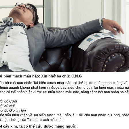
tai biến mạch máu não: Xin nhớ ba chữ: C.N.G
ão bộ cuả nạn nhân Tai biến mạch máu não, có thể bị tàn phá nhanh chóng và 
hung quanh không phát hiện ra được các triệu chứng cuả Tai biến mạch máu não
ng có thể nhận diện được Tai biến mạch máu não, bằng cách hỏi nạn nhân ba câ
ười đó Cười
ời đó Nói
ời đó Giơ tay lên
t dấu hiệu khác về Tai biến mạch máu não là Lưỡi của nạn nhân bị Cong, hoặc
à triệu chứng của Tai biến mạch máu não.
ột cây kim, ta có thể cứu được mạng người
.