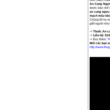
biến mạch máu 
An Cung Ngư
được bào chế t
an cung ngưu
mạch máu nã
Chúng tôi hy v
giết người như
->
Thuốc An cu
->
Liên hệ: 02
-> Đọc thêm:
T
Mời các bạn 
http://www.theg