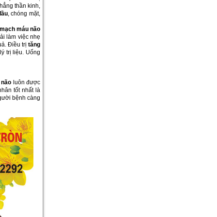
hẳng thần kinh,
đầu
, chóng mặt,
n mạch máu não
hải làm việc nhẹ
ả. Điều trị
tăng
 trị liệu. Uống
 não
luôn được
hân tốt nhất là
người bệnh càng