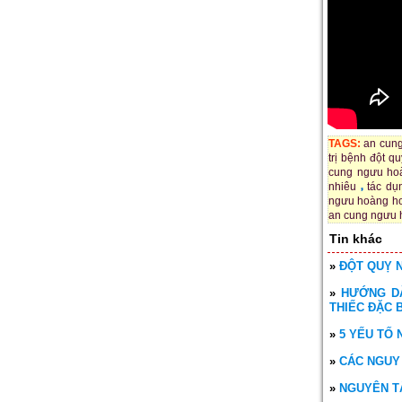
TAGS:
an cun
trị bệnh đột q
cung ngưu ho
nhiêu
tác dụ
ngưu hoàng ho
an cung ngưu h
Tin khác
»
ĐỘT QUỴ N
»
HƯỚNG DẪ
THIẾC ĐẶC 
»
5 YẾU TỐ 
»
CÁC NGUY
»
NGUYÊN TẮ