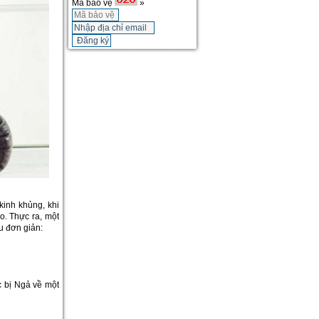
Mã bảo vệ
»
kinh khủng, khi
. Thực ra, một
u đơn giản:
 bị Ngả về một