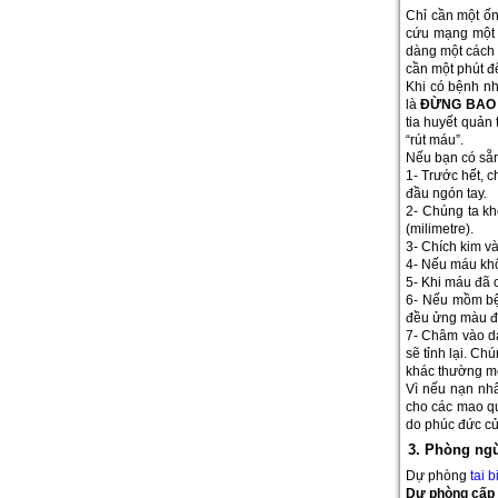
Chỉ cần một ốn
cứu mạng một
dàng một cách 
cần một phút đ
Khi có bệnh nh
là
ĐỪNG BAO 
tia huyết quản 
“rút máu”.
Nếu bạn có sẵn 
1- Trước hết, c
đầu ngón tay.
2- Chúng ta kh
(milimetre).
3- Chích kim và
4- Nếu máu khô
5- Khi máu đã c
6- Nếu mồm bện
đều ửng màu đ
7- Châm vào dái
sẽ tỉnh lại. Ch
khác thường m
Vì nếu nạn nh
cho các mao quả
do phúc đức củ
3. Phòng ng
Dự phòng
tai 
Dự phòng cấp