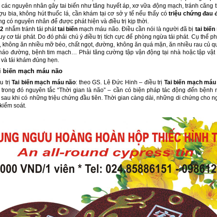
 các nguyên nhân gây tai biến như tăng huyết áp, xơ vữa động mạch, tránh căng t
u bia, không hút thuốc lá, cần khám tại cơ sở y tế nếu thấy có
triệu chứng đau 
g có nguyên nhân để được phát hiện và điều trị kịp thời.
 2
nhắm tránh tái phát
tai biến
mạch máu não. Điều cần nói là người đã bị
tai biế
y cơ tái phát. Do đó phải chú ý điều trị tích cực để phòng ngừa tái phát. Cụ thể p
 không ăn nhiều mỡ béo, chất ngọt, đường, không ăn quá mặn, ăn nhiều rau củ qu
 tháo đường, bệnh tim mạch… Phải tăng cường tập vận động tại nhà hoặc tập vật lý
 và tái khám đúng hẹn.
tai biến mạch máu não
u trị
Tai biến mạch máu não
: theo GS. Lê Đức Hinh – điều trị
Tai biến mạch máu
, trong đó nguyên tắc “Thời gian là não” – cần có biện pháp tác động đến bệnh n
 sau khi có những triệu chứng đầu tiên. Thời gian càng dài, những di chứng cho 
kiểm soát.