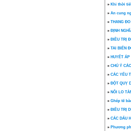
»
Khi thời ti
»
An cung ng
»
THANG ĐO
»
ĐỊNH NGHĨ
»
ĐIỀU TRỊ 
»
TAI BIẾN 
»
HUYẾT ÁP
»
CHÚ Ý CÁC
»
CÁC YẾU 
»
ĐỘT QUỴ 
»
NỖI LO TÀ
»
Ghép tế bà
»
ĐIỀU TRỊ
»
CÁC DẤU H
»
Phương phá