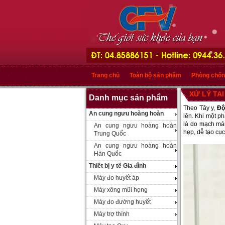
Trang chủ
Toàn bộ sản phẩm
Phòng chốn
XỬ LÝ TA
Danh mục sản phẩm
Theo Tây y,
Độ
An cung ngưu hoàng hoàn
lên. Khi một p
là do mạch máu
An cung ngưu hoàng hoàn
hẹp, dễ tạo cụ
Trung Quốc
An cung ngưu hoàng hoàn
Hàn Quốc
Thiết bị y tế Gia đình
Máy đo huyết áp
Máy xông mũi họng
Máy đo đường huyết
Máy trợ thính