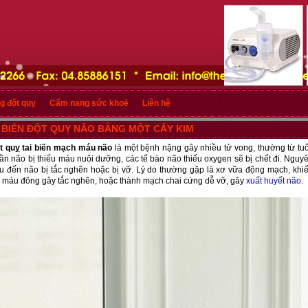
g đột quỵ
Cẩm nang sức khoẻ
Liên hệ
I BIẾN ĐỘT QUỴ NÃO BẰNG MỘT CÂY KIM
t quỵ tai biến mạch máu não
là một bệnh nặng gây nhiều tử vong, thường từ tuổi
hần não bị thiếu máu nuôi dưỡng, các tế bào não thiếu oxygen sẽ bị chết đi. Ngu
 đến não bị tắc nghẽn hoặc bị vỡ. Lý do thường gặp là xơ vữa động mạch, khi
c máu đông gây tắc nghẽn, hoặc thành mạch chai cứng dễ vỡ, gây
xuất huyết não
.