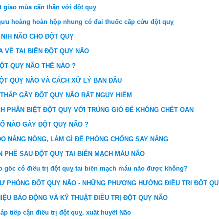
ết giao mùa cẩn thận với đột quỵ
ưu hoàng hoàn hộp nhung có đai thuốc cấp cứu đột quỵ
 NIH NÃO CHO ĐỘT QUỴ
A VỀ TAI BIẾN ĐỘT QUỴ NÃO
ĐỘT QUỴ NÃO THẾ NÀO ?
ĐỘT QUỴ NÃO VÀ CÁCH XỬ LÝ BAN ĐẦU
 THẤP GÂY ĐỘT QUỴ NÃO RẤT NGUY HIỂM
H PHÂN BIỆT ĐỘT QUỴ VỚI TRÚNG GIÓ ĐỂ KHÔNG CHẾT OAN
TỐ NÀO GÂY ĐỘT QUỴ NÃO ?
DO NẮNG NÓNG, LÀM GÌ ĐỂ PHÒNG CHỐNG SAY NẮNG
N PHẾ SAU ĐỘT QUỴ TAI BIẾN MẠCH MÁU NÃO
o gốc có điều trị đột quỵ tai biến mạch máu não được không?
 DỰ PHÒNG ĐỘT QUỴ NÃO - NHỮNG PHƯƠNG HƯỚNG ĐIỀU TRỊ ĐỘT Q
IỆU BÁO ĐỘNG VÀ KỸ THUẬT ĐIỀU TRỊ ĐỘT QUỴ NÃO
p tiếp cận điều trị đột quỵ, xuất huyết Não