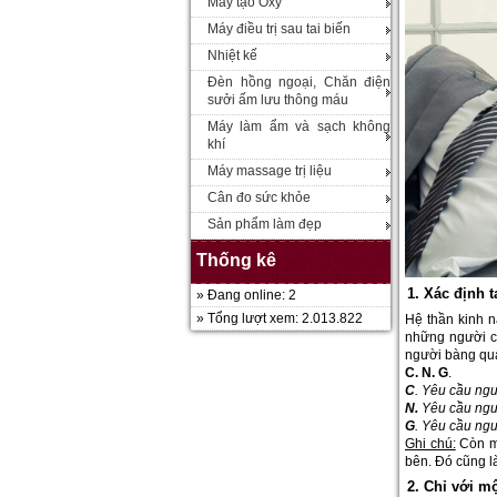
Máy tạo Oxy
Máy điều trị sau tai biến
Nhiệt kế
Đèn hồng ngoại, Chăn điện
sưởi ấm lưu thông máu
Máy làm ẩm và sạch không
khí
Máy massage trị liệu
Cân đo sức khỏe
Sản phẩm làm đẹp
Thống kê
1. Xác định 
» Đang online: 2
» Tổng lượt xem: 2.013.822
Hệ thần kinh n
những người c
người bàng qua
C. N. G
.
C
. Yêu cầu ng
N.
Yêu cầu ngư
G
. Yêu cầu ngư
Ghi chú:
Còn mộ
bên. Đó cũng l
2. Chỉ với m