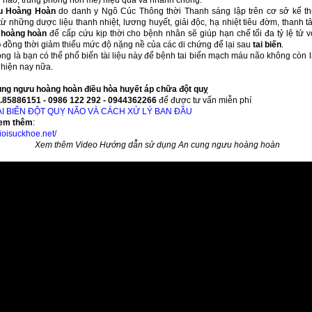
não, trúng phong hôn mê) hiệu quả và nhanh chóng.
u Hoàng Hoàn
do danh y Ngô Cúc Thông thời Thanh sáng lập trên cơ sở kế t
ừ những dược liệu thanh nhiệt, lương huyết, giải độc, hạ nhiệt tiêu đờm, than
 hoàng hoàn
để cấp cứu kịp thời cho bệnh nhân sẽ giúp hạn chế tối đa tỷ lệ tử 
o
đồng thời giảm thiểu mức độ nặng nề của các di chứng để lại sau
tai biến
.
ọng là bạn có thể phổ biến tài liệu này để bệnh tai biến mạch máu não không còn 
 hiện nay nữa.
ng ngưu hoàng hoàn điều hòa huyết áp chữa đột quỵ
4.85886151 - 0986 122 292 - 0944362266
để được tư vấn miễn phí
AI BIẾN ĐỘT QUỴ NÃO VÀ CÁCH XỬ LÝ BAN ĐẦU
xem thêm
:
ioisuckhoe.net/
Xem thêm Video Hướng dẫn sử dụng An cung ngưu hoàng hoàn