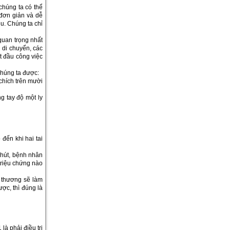
chúng ta có thể
 đơn giản và dễ
u. Chúng ta chỉ
quan trọng nhất
ị di chuyển, các
ắt đầu công việc
chúng ta được:
 chích trên mười
g tay độ một ly
đến khi hai tai
 phút, bệnh nhân
 triệu chứng nào
 thương sẽ làm
ược, thì đúng là
là phải điều trị