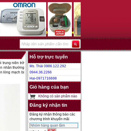
Hỗ trợ trực tuyến
 trung niên trở
Ms. Thái 0986.122.292
yên nhân thường
ến lòng mạch bị
0944.36.2266
Hai-0971716698
Giỏ hàng của bạn
Không có sản phẩm nào
Đăng ký nhận tin
Đăng ký nhận thông báo các
chương trình khuyến mãi