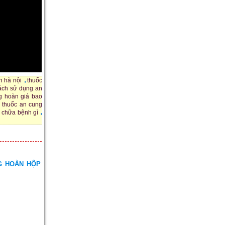
 hà nội
thuốc
ách sử dụng an
g hoàn giá bao
3 thuốc an cung
 chữa bệnh gì
G HOÀN HỘP