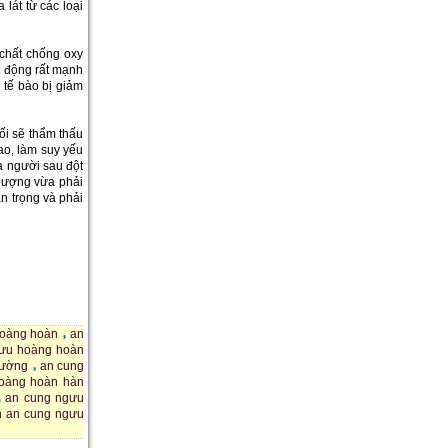
 lát từ các loại
 chất chống oxy
t động rất mạnh
 tế bào bị giảm
ối sẽ thẩm thấu
ao, làm suy yếu
a người sau đột
 lượng vừa phải
n trọng và phải
hoàng hoàn
an
gưu hoàng hoàn
đường
an cung
oàng hoàn hàn
an cung ngưu
ến an cung ngưu