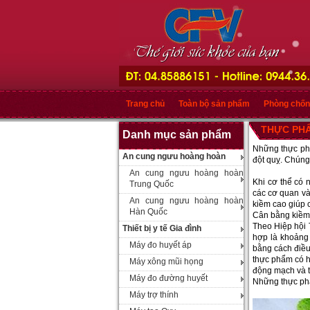
Trang chủ
Toàn bộ sản phẩm
Phòng chốn
THỰC PHẨ
Danh mục sản phẩm
Những thực phẩ
An cung ngưu hoàng hoàn
đột quỵ. Chúng
An cung ngưu hoàng hoàn
Khi cơ thể có 
Trung Quốc
các cơ quan và
An cung ngưu hoàng hoàn
kiềm cao giúp c
Hàn Quốc
Cân bằng kiềm
Theo Hiệp hội 
Thiết bị y tế Gia đình
hợp là khoảng 
Máy đo huyết áp
bằng cách điều
thực phẩm có h
Máy xông mũi họng
động mạch và t
Máy đo đường huyết
Những thực ph
Máy trợ thính