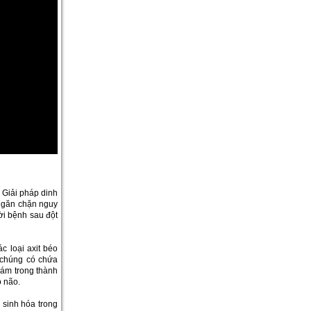
 Giải pháp dinh
 ngăn chặn nguy
ời bệnh sau đột
c loại axit béo
ì chúng có chứa
bám trong thành
ô não.
g sinh hóa trong