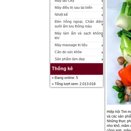
Máy tạo Oxy
Máy điều trị sau tai biến
Nhiệt kế
Đèn hồng ngoại, Chăn điện
sưởi ấm lưu thông máu
Máy làm ẩm và sạch không
khí
Máy massage trị liệu
Cân đo sức khỏe
Sản phẩm làm đẹp
Thống kê
» Đang online: 5
» Tổng lượt xem: 2.013.018
Hiệp hội Tim mạ
và các sản phẩ
Những thực phẩm
nho khô, mâm xô
công anh, măng 