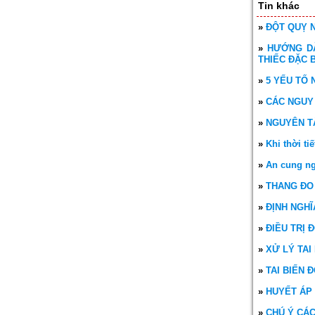
Tin khác
»
ĐỘT QUỴ N
»
HƯỚNG DẪ
THIẾC ĐẶC 
»
5 YẾU TỐ 
»
CÁC NGUY
»
NGUYÊN TẮ
»
Khi thời ti
»
An cung ng
»
THANG ĐO
»
ĐỊNH NGHĨ
»
ĐIỀU TRỊ 
»
XỬ LÝ TAI
»
TAI BIẾN 
»
HUYẾT ÁP
»
CHÚ Ý CÁC