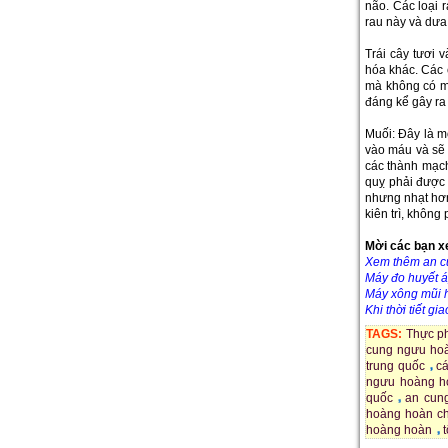
não. Các loại r
rau này và dưa
Trái cây tươi 
hóa khác. Các 
mà không có mộ
đáng kể gây r
Muối: Đây là m
vào máu và sẽ 
các thành mạch
quỵ phải được 
nhưng nhạt hơn
kiên trì, không
Mời các bạn x
Xem thêm an c
M
áy đo huyết
Máy xông mũi
K
hi thời tiết g
TAGS:
Thực ph
cung ngưu hoà
trung quốc
c
ngưu hoàng h
quốc
an cun
hoàng hoàn ch
hoàng hoàn