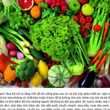
ch Hoa Kỳ chỉ ra rằng chế độ ăn uống giàu rau củ và trái cây, giàu chất xơ, ngũ 
m bơ sữa không có chất béo hoặc ít béo rất lý tưởng cho sức khỏe của tim và hệ t
 có tính kiềm tốt cho những người đã từng bị đột quỵ gồm: tỏi, hạnh nhân, trái ch
i đen, anh đào, trái mâm xôi, trái việt quất, chuối, chanh, dưa hấu, xoài, táo xanh,
tây, củ cải đường, cà-rốt, hẹ, rau diếp quăn, cải xoăn, mận, rau bina, bông cải x