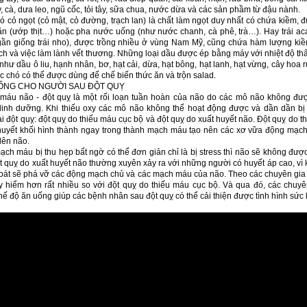
y, cà, dưa leo, ngũ cốc, tỏi tây, sữa chua, nước dừa và các sản phầm từ đậu nành.
có cỏ ngọt (cỏ mật, cỏ đường, trạch lan) là chất làm ngọt duy nhất có chứa kiềm, 
ăn (ướp thịt…) hoặc pha nước uống (như nước chanh, cà phê, trà…). Hay trái aca
gần giống trái nho), được trồng nhiều ở vùng Nam Mỹ, cũng chứa hàm lượng kiềm
ch và việc làm lành vết thương. Những loại dầu được ép bằng máy với nhiệt độ th
như dầu ô liu, hạnh nhân, bơ, hạt cải, dừa, hạt bông, hạt lanh, hạt vừng, cây hoa
c chó có thể được dùng để chế biến thức ăn và trộn salad.
ỐNG CHO NGƯỜI SAU ĐỘT QUỴ
 máu não - đột quỵ là một rối loạn tuần hoàn của não do các mô não không đư
dinh dưỡng. Khi thiếu oxy các mô não không thể hoạt động được và dần dần bị 
i đột quỵ: đột quỵ do thiếu máu cục bộ và đột quỵ do xuất huyết não. Đột quỵ do 
huyết khối hình thành ngay trong thành mạch máu tạo nên các xơ vữa động mạc
lên não.
ạch máu bị thu hẹp bất ngờ có thể đơn giản chỉ là bị stress thì não sẽ không đư
t quỵ do xuất huyết não thường xuyên xảy ra với những người có huyết áp cao, vì k
oát sẽ phá vỡ các động mạch chủ và các mạch máu của não. Theo các chuyên gia t
 hiểm hơn rất nhiều so với đột quỵ do thiếu máu cục bộ. Và qua đó, các chuyên
ế độ ăn uống giúp các bệnh nhân sau đột quỵ có thể cải thiện được tình hình sức