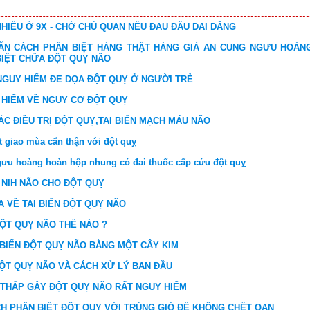
HIỀU Ở 9X - CHỚ CHỦ QUAN NẾU ĐAU ĐẦU DAI DẲNG
N CÁCH PHÂN BIỆT HÀNG THẬT HÀNG GIẢ AN CUNG NGƯU HOÀN
BIỆT CHỮA ĐỘT QUỴ NÃO
NGUY HIỂM ĐE DỌA ĐỘT QUỴ Ở NGƯỜI TRẺ
 HIỂM VỀ NGUY CƠ ĐỘT QUỴ
C ĐIỀU TRỊ ĐỘT QUỴ,TAI BIẾN MẠCH MÁU NÃO
ết giao mùa cẩn thận với đột quỵ
ưu hoàng hoàn hộp nhung có đai thuốc cấp cứu đột quỵ
 NIH NÃO CHO ĐỘT QUỴ
A VỀ TAI BIẾN ĐỘT QUỴ NÃO
ĐỘT QUỴ NÃO THẾ NÀO ?
 BIẾN ĐỘT QUỴ NÃO BẰNG MỘT CÂY KIM
ĐỘT QUỴ NÃO VÀ CÁCH XỬ LÝ BAN ĐẦU
 THẤP GÂY ĐỘT QUỴ NÃO RẤT NGUY HIỂM
H PHÂN BIỆT ĐỘT QUỴ VỚI TRÚNG GIÓ ĐỂ KHÔNG CHẾT OAN