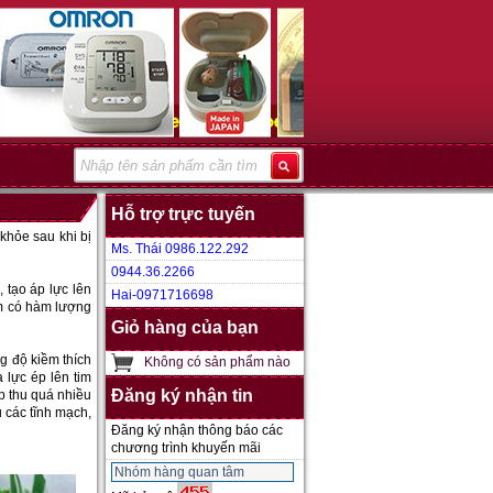
Hỗ trợ trực tuyến
khỏe sau khi bị
Ms. Thái 0986.122.292
0944.36.2266
 tạo áp lực lên
Hai-0971716698
ẩm có hàm lượng
Giỏ hàng của bạn
g độ kiềm thích
Không có sản phẩm nào
 lực ép lên tim
Đăng ký nhận tin
p thu quá nhiều
 các tĩnh mạch,
Đăng ký nhận thông báo các
chương trình khuyến mãi