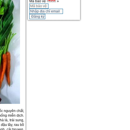
Mã bảo vệ
»
cốc nguyên chất,
hống miễn dịch.
à là, trái sung,
 đậu tây, rau bồ
anh, cải bruxen,