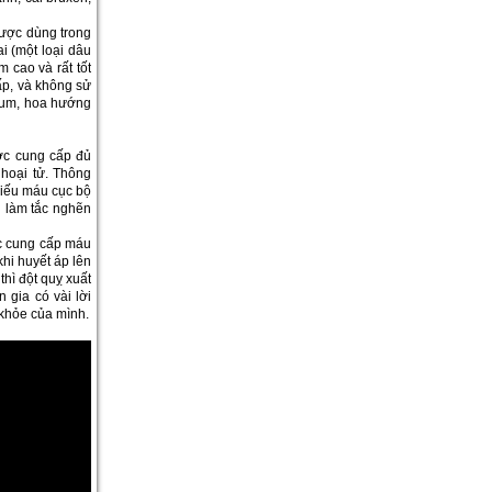
được dùng trong
i (một loại dâu
 cao và rất tốt
ấp, và không sử
 rum, hoa hướng
ợc cung cấp đủ
hoại tử. Thông
thiếu máu cục bộ
h làm tắc nghẽn
ợc cung cấp máu
hi huyết áp lên
hì đột quỵ xuất
 gia có vài lời
 khỏe của mình.