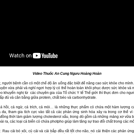
Video Thuốc An Cung Ngưu Hoàng Hoàn
ỵ, người bệnh cần có một chế độ ăn uống đặc biệt để nâng cao sức khỏe cho mình.
uyện vừa phải và nghỉ ngơi hợp lý có thể hoàn toàn khôi phục được sức khỏe và
heo khuyến nghị từ các chuyên gia của Tổ chức Y tế Thế giới thì thực đơn cho ngư
ấp đủ và cân bằng giữa protein, chất béo và carbonhydrate.
á hồi, cá ngừ, cá trích, cá mòi… là những thực phẩm có chứa một hàm lượng cá
đa, tham gia tích cực vào tất cả các phản ứng sinh hóa xảy ra trong cơ thể v
t, đồng thời làm giảm lượng cholesterol xấu, trong đó gồm cả những mảng xơ vữa 
i ra, các loại cá biển có chứa photpho giúp làm tăng sự trao đổi chất trong các m
: Rau cải bó xôi, củ cải và cải bắp đều rất tốt cho não, nó cải thiện các phản ứn