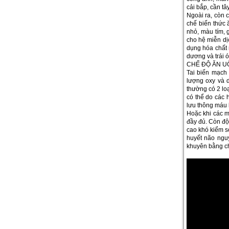
cải bắp, cần tâ
Ngoài ra, còn 
chế biến thức 
nhỏ, màu tím, 
cho hệ miễn dị
dụng hóa chất 
dương và trái ó
CHẾ ĐỘ ĂN U
Tai biến mạch
lượng oxy và 
thường có 2 loạ
có thể do các 
lưu thông máu 
Hoặc khi các m
đầy đủ. Còn độ
cao khó kiểm s
huyết não nguy
khuyên bằng ch