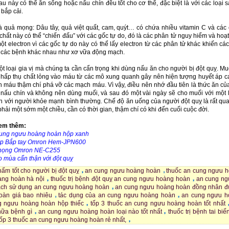
au này có thể ăn sống hoặc nấu chín đều tốt cho cơ thể, đặc biệt là với các loại sa
 bắp cải.
và quả mọng: Dâu tây, quả việt quất, cam, quýt… có chứa nhiều vitamin C và các
chất này có thể “chiến đấu” với các gốc tự do, đó là các phân tử nguy hiểm và hoạ
t electron vì các gốc tự do này có thể lấy electron từ các phân tử khác khiến các
a các bệnh khác nhau như xơ vữa động mạch.
ột loại gia vị mà chúng ta cần cẩn trọng khi dùng nấu ăn cho người bị đột quỵ. Mu
hấp thụ chất lỏng vào máu từ các mô xung quanh gây nên hiện tượng huyết áp c
 máu thậm chí phá vỡ các mạch máu. Vì vậy, điều nên nhớ đầu tiên là thức ăn củ
nấu chín và không nên dùng muối, và sau đó một vài ngày sẽ cho muối với một
 với người khỏe mạnh bình thường. Chế độ ăn uống của người đột quỵ là rất qua
 phải một sớm một chiều, cần có thời gian, thậm chí có khi đến cuối cuộc đời.
em thêm:
ung ngưu hoàng hoàn hộp xanh
 áp Bắp tay Omron Hem-JPN600
 họng Omron NE-C255
iao mùa cẩn thận với đột quỵ
ẩm tốt cho người bị đột quỵ
an cung ngưu hoàng hoàn
thuốc an cung ngưu 
ng hoàn hà nội
thuốc trị bệnh đột quỵ an cung ngưu hoàng hoàn
an cung n
ách sử dụng an cung ngưu hoàng hoàn
an cung ngưu hoàng hoàn đồng nhân 
oàn giá bao nhiêu
tác dụng của an cung ngưu hoàng hoàn
an cung ngưu h
g ngưu hoàng hoàn hộp thiếc
tốp 3 thuốc an cung ngưu hoàng hoàn tốt nhất
ữa bệnh gì
an cung ngưu hoàng hoàn loại nào tốt nhất
thuốc trị bệnh tai bi
tốp 3 thuốc an cung ngưu hoàng hoàn rẻ nhất,