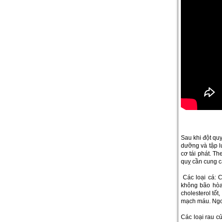
Sau khi đột qu
dưỡng và tập l
cơ tái phát. T
quỵ cần cung c
Các loại cá: C
không bão hòa 
cholesterol tố
mạch máu. Ngoà
Các loại rau củ