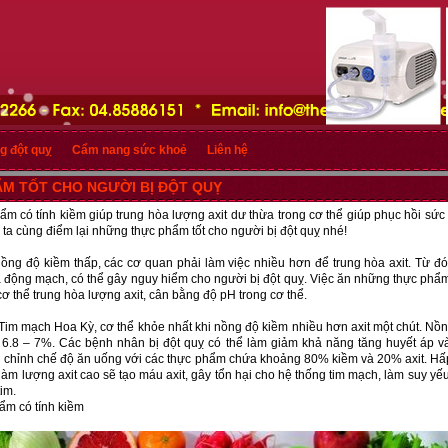
g đột quỵ
Cẩm nang sức khoẻ
Liên hệ
M TỐT CHO NGƯỜI BỊ ĐỘT QUỴ
m có tính kiềm giúp trung hòa lượng axit dư thừa trong cơ thể giúp phục hồi sức 
 ta cùng điểm lại những thực phẩm tốt cho người bị đột quỵ nhé!
nồng độ kiềm thấp, các cơ quan phải làm việc nhiều hơn để trung hòa axit. Từ đó,
 động mạch, có thể gây nguy hiểm cho người bị đột quỵ. Việc ăn những thực ph
ơ thể trung hòa lượng axit, cân bằng độ pH trong cơ thể.
Tim mạch Hoa Kỳ, cơ thể khỏe nhất khi nồng độ kiềm nhiều hơn axit một chút. Nồn
6.8 – 7%. Các bệnh nhân bị đột quỵ có thể làm giảm khả năng tăng huyết áp và
 chỉnh chế độ ăn uống với các thực phẩm chứa khoảng 80% kiềm và 20% axit. Hấ
àm lượng axit cao sẽ tạo máu axit, gây tổn hại cho hệ thống tim mạch, làm suy yếu
im.
ẩm có tính kiềm