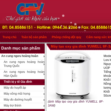
Trang chủ
Toàn bộ sản phẩm
Phòng chống đột quỵ
Cẩm nang sức k
Máy tạo oxy gia đình YUWELL 8F-
Danh mục sản phẩm
An cung ngưu hoàng hoàn
Mode
Lưu l
An cung ngưu hoàng hoàn
Nguy
Trung Quốc
UOP
An cung ngưu hoàng hoàn
Tiến
Hàn Quốc
khoả
Khối 
Thiết bị y tế Gia đình
Nồng
Máy đo huyết áp
lượng
Khối
Máy xông mũi họng
50cm
Máy đo đường huyết
(
ảnh Máy tạo oxy gia đình YUWELL 8F-
Máy trợ thính
3AW
)