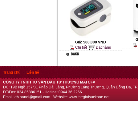
G
Giá:
560.000 VND
Chi tiết
Đặt hàng
Trang chủ
Liên hệ
CÔNG TY TNHH TƯ VẤN ĐẦU TƯ THƯƠNG MẠI CFV
ĐC: 19B Ngõ 157/31 Pháo Đài Láng, Phường Láng Thượng, Quận Đống Đa, TP.
ĐT/Fax: 024.85886151 - Hotline: 0944.36.2266
Email: cfv.hanoi@gmail.com - Website: www.thegioisuckhoe.net