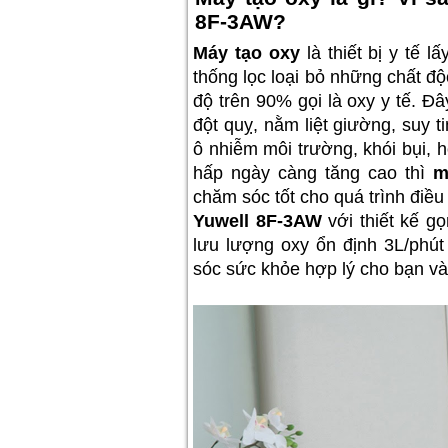
8F-3AW?
Máy tạo oxy
là thiết bị y tế l
thống lọc loại bỏ những chất độc
độ trên 90% gọi là oxy y tế. Đâ
đột quỵ, nằm liệt giường, suy ti
ô nhiễm môi trường, khói bụi, h
hấp ngày càng tăng cao thì
m
chăm sóc tốt cho quá trình điều 
Yuwell 8F-3AW
với thiết kế g
lưu lượng oxy ổn định 3L/phút
sóc sức khỏe hợp lý cho bạn và 