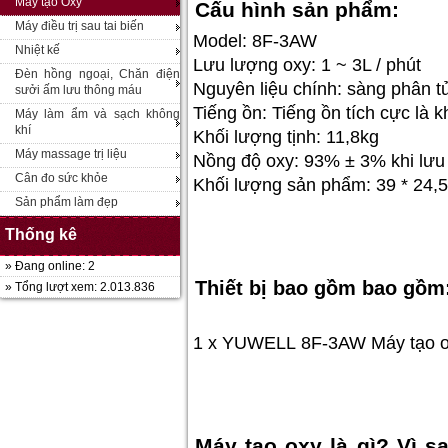
Máy tạo Oxy
Cấu hình sản phẩm:
Máy điều trị sau tai biến
Model: 8F-3AW
Nhiệt kế
Lưu lượng oxy: 1 ~ 3L / phút
Đèn hồng ngoại, Chăn điện
Nguyên liệu chính: sàng phân 
sưởi ấm lưu thông máu
Tiếng ồn: Tiếng ồn tích cực là 
Máy làm ẩm và sạch không
khí
Khối lượng tịnh: 11,8kg
Máy massage trị liệu
Nồng độ oxy: 93% ± 3% khi lưu 
Cân đo sức khỏe
Khối lượng sản phẩm: 39 * 24,
Sản phẩm làm đẹp
Thống kê
» Đang online: 2
Thiết bị bao gồm bao gồm
» Tổng lượt xem: 2.013.836
1 x YUWELL 8F-3AW Máy tạo ox
Máy tạo oxy là gì? Vì s