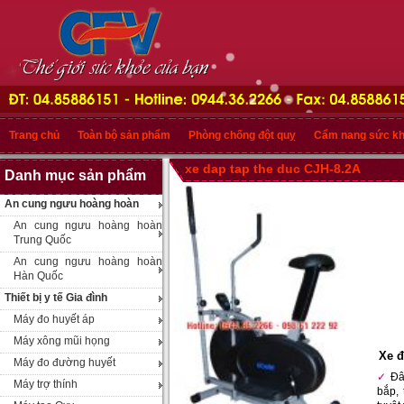
Trang chủ
Toàn bộ sản phẩm
Phòng chống đột quỵ
Cẩm nang sức k
xe dap tap the duc CJH-8.2A
Danh mục sản phẩm
An cung ngưu hoàng hoàn
An cung ngưu hoàng hoàn
Trung Quốc
An cung ngưu hoàng hoàn
Hàn Quốc
Thiết bị y tế Gia đình
Máy đo huyết áp
Máy xông mũi họng
Xe đ
Máy đo đường huyết
Đâ
Máy trợ thính
bắp, 