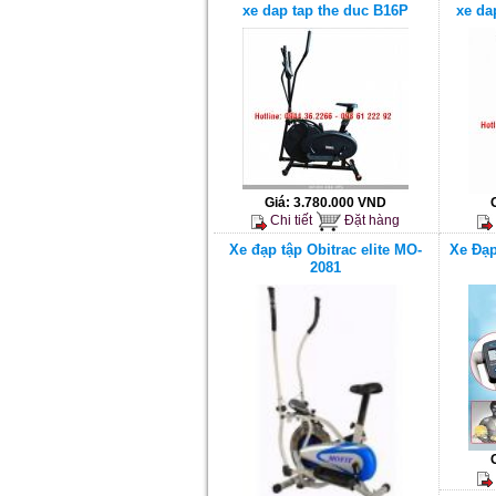
xe dap tap the duc B16P
xe da
Giá:
3.780.000 VND
Chi tiết
Đặt hàng
Xe đạp tập Obitrac elite MO-
Xe Đạp
2081