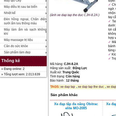
Máy tạo Oxy
tuyệt
Ch
Máy điều trị sau tai biến
ngờ. 
Nhiệt kế
nhộn 
(
ảnh xe dap tap the duc CJH-8.2A
)
tay c
Đèn hồng ngoại, Chăn điện
Ta
sưởi ấm lưu thông máu
dưới:
Máy làm ẩm và sạch không
lợi c
khí
khôn
hợp v
Máy massage trị liệu
Má
Cân đo sức khỏe
bánh
từng 
Sản phẩm làm đẹp
Kíc
Tr
Thống kê
Mã hàng:
CJH-8.2A
Hãng sản xuất :
Động Lực
» Đang online: 2
Xuất xứ:
Trung Quốc
» Tổng lượt xem: 2.013.639
Tình trạng:
Còn hàng
Bảo hành :
12 tháng
TAGS:
xe dap tap
xe dap tap the duc
xe dap
Sản phẩm khác
Xe đạp tập đa năng Obitrac
Xe đạp
elite MO-2085