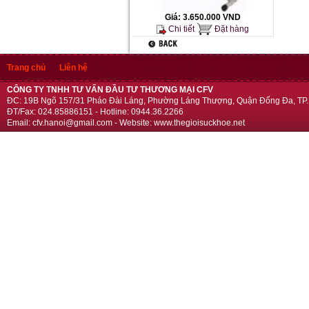
Giá:
3.650.000 VND
Chi tiết
Đặt hàng
Trang chủ
Liên hệ
CÔNG TY TNHH TƯ VẤN ĐẦU TƯ THƯƠNG MẠI CFV
ĐC: 19B Ngõ 157/31 Pháo Đài Láng, Phường Láng Thượng, Quận Đống Đa, TP.
ĐT/Fax: 024.85886151 - Hotline: 0944.36.2266
Email: cfv.hanoi@gmail.com - Website: www.thegioisuckhoe.net