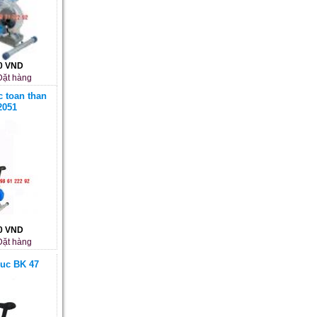
00 VND
ặt hàng
c toan than
2051
00 VND
ặt hàng
duc BK 47