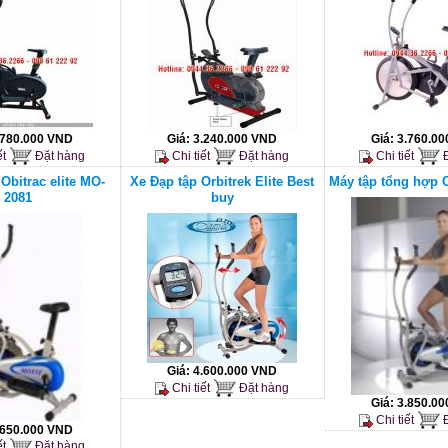
.780.000 VND
Giá:
3.240.000 VND
Giá:
3.760.0
ết
Đặt hàng
Chi tiết
Đặt hàng
Chi tiết
Đ
Obitrac elite MO-
Xe Đạp tập Orbitrek Elite Best
Máy tập tổng hợp O
2081
buy
Giá:
4.600.000 VND
Chi tiết
Đặt hàng
Giá:
3.850.0
Chi tiết
Đ
.650.000 VND
ết
Đặt hàng