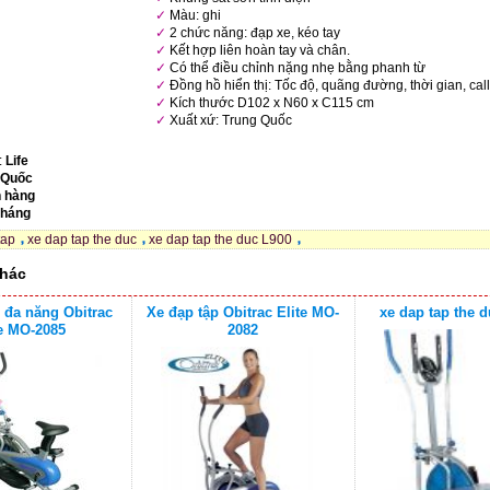
Màu: ghi
2 chức năng: đạp xe, kéo tay
Kết hợp liên hoàn tay và chân.
Có thể điều chỉnh nặng nhẹ bằng phanh từ
Đồng hồ hiển thị: Tốc độ, quãng đường, thời gian, call
Kích thước D102 x N60 x C115 cm
Xuất xứ: Trung Quốc
:
Life
 Quốc
 hàng
tháng
tap
xe dap tap the duc
xe dap tap the duc L900
hác
 đa năng Obitrac
Xe đạp tập Obitrac Elite MO-
xe dap tap the d
te MO-2085
2082