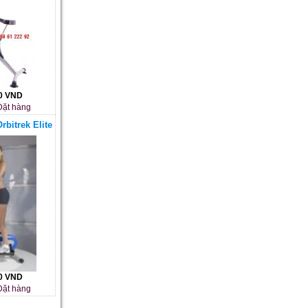
00 VND
ặt hàng
rbitrek Elite
00 VND
ặt hàng