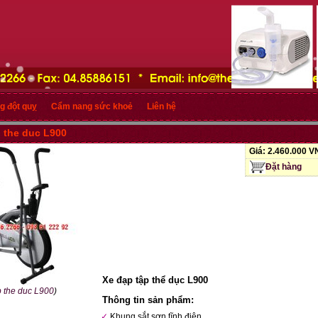
g đột quỵ
Cẩm nang sức khoẻ
Liên hệ
p the duc L900
Giá:
2.460.000 
Đặt hàng
Xe đạp tập thể dục L900
p the duc L900
)
Thông tin sản phẩm:
Khung sắt sơn tĩnh điện