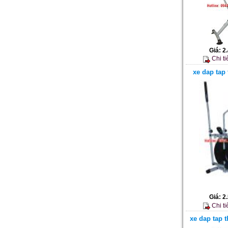
Giá:
2
Chi ti
xe dap tap
Giá:
2
Chi ti
xe dap tap 