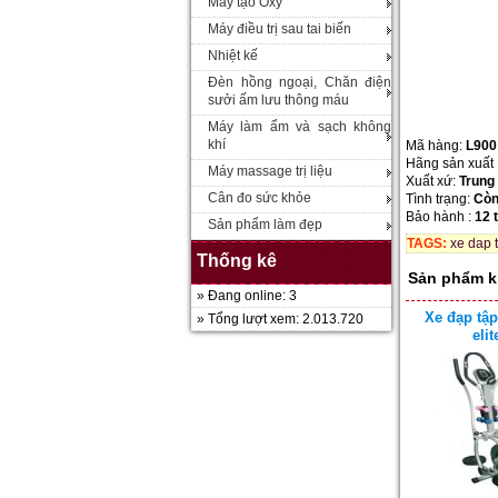
Máy tạo Oxy
Máy điều trị sau tai biến
Nhiệt kế
Đèn hồng ngoại, Chăn điện
sưởi ấm lưu thông máu
Máy làm ẩm và sạch không
khí
Mã hàng:
L900
Hãng sản xuất 
Máy massage trị liệu
Xuất xứ:
Trung
Cân đo sức khỏe
Tình trạng:
Còn
Bảo hành :
12 
Sản phẩm làm đẹp
TAGS:
xe dap 
Thống kê
Sản phẩm k
» Đang online: 3
Xe đạp tập
» Tổng lượt xem: 2.013.720
eli