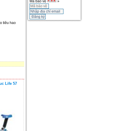
Mã bảo vệ
»
o tiêu hao
uc Life 57