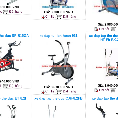
.650.000 VND
ết
Đặt hàng
Giá:
3.300.000 VND
Chi tiết
Đặt hàng
Giá:
2.980.0
Chi tiết
Đ
 the duc SP-B15GA
xe dap tu lien hoan 961
xe dap tap the du
HT Fit BK-
.940.000 VND
Giá:
3.940.0
ết
Đặt hàng
Giá:
3.630.000 VND
Chi tiết
Đ
Chi tiết
Đặt hàng
 the duc ET 8.2I
xe dap tap the duc CJH-8.2FB
xe dap tap the 