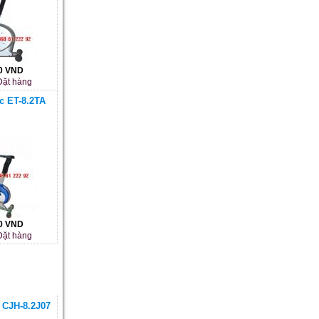
00 VND
ặt hàng
uc ET-8.2TA
00 VND
ặt hàng
c CJH-8.2J07