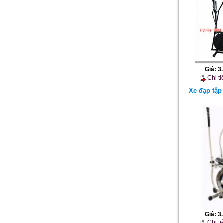
Giá:
3
Chi ti
Xe đạp tập 
Giá:
3
Chi ti