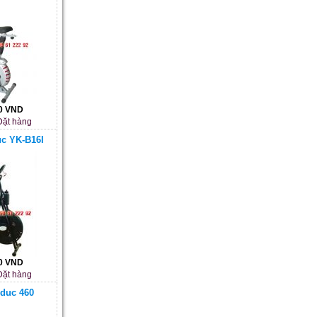
00 VND
ặt hàng
uc YK-B16I
00 VND
ặt hàng
 duc 460