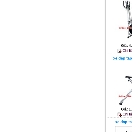
Giá:
4
Chi ti
xe dap ta
Giá:
1
Chi ti
xe dap t