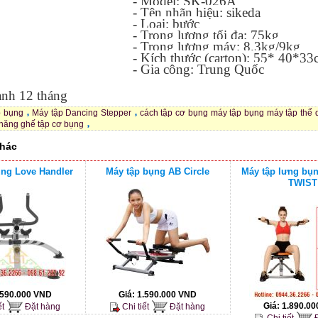
- Model: SK-026A
- Tên
nhãn
hiệu: sikeda
- Loại: bước
- T
rọng lượng
tối đa
: 75kg
- Trọng lượng máy: 8
.3kg
/9kg
- K
ích thước
(carton)
:
55
* 40
*
33
- Gia công
: Trung Quốc
nh 12 tháng
p bụng
Máy tập Dancing Stepper
cách tập cơ bụng máy tập bụng máy tập thể 
 năng ghế tập cơ bụng
hác
ụng Love Handler
Máy tập bụng AB Circle
Máy tập lưng bụ
TWIST
.590.000 VND
Giá:
1.590.000 VND
Giá:
1.890.0
ết
Đặt hàng
Chi tiết
Đặt hàng
Chi tiết
Đ