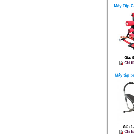
Máy Tập C
Giá:
Chi ti
Máy tập b
Giá:
1
Chi ti