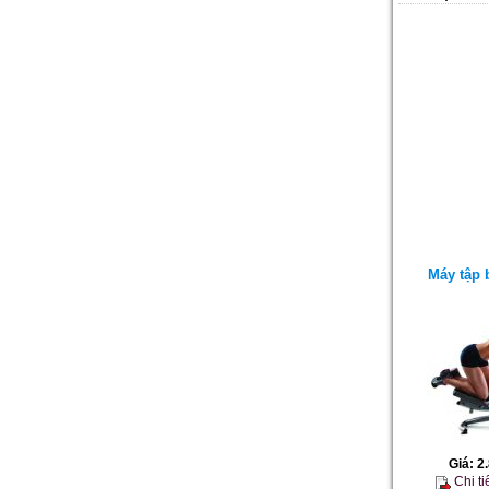
Máy tập 
Giá:
2
Chi ti