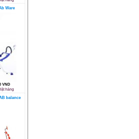
Ab Ware
00 VND
ặt hàng
AB balance