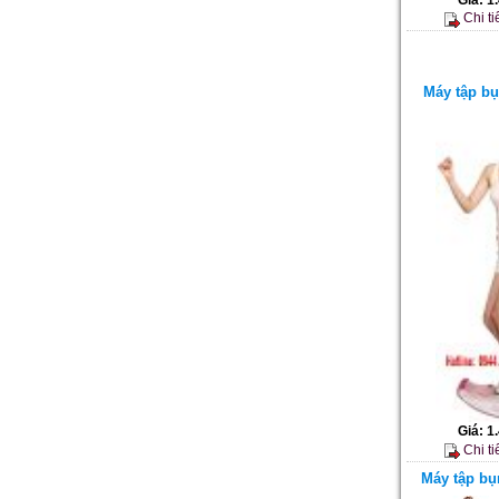
Chi ti
Máy tập b
Giá:
1
Chi ti
Máy tập bụ