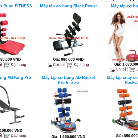
ơ Bụng FITNESS
Máy tập cơ bụng Black Power
Máy tập cơ bụ
980.000 VND
Giá:
880.000 VND
Giá:
1.080.0
ết
Đặt hàng
Chi tiết
Đặt hàng
Chi tiết
Đ
ụng AB King Pro
Máy tập cơ bụng AD Rocket
Máy tập xoay c
Pro 6 lò xo
Rocket
.100.000 VND
ết
Đặt hàng
Giá:
850.00
Giá:
1.550.000 VND