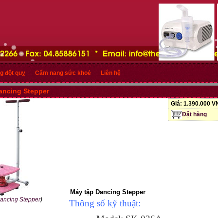
g đột quỵ
Cẩm nang sức khoẻ
Liên hệ
ancing Stepper
Giá:
1.390.000 
Đặt hàng
Máy tập Dancing Stepper
ancing Stepper
)
Thông số kỹ thuật: