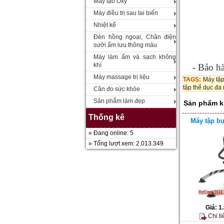
Máy tạo Oxy
Máy điều trị sau tai biến
Nhiệt kế
Đèn hồng ngoại, Chăn điện
sưởi ấm lưu thông máu
Máy làm ẩm và sạch không
khí
- Bảo hà
Máy massage trị liệu
TAGS:
Máy tậ
tập thể dục đa
Cân đo sức khỏe
Sản phẩm làm đẹp
Sản phẩm k
Thống kê
Máy tập b
» Đang online: 5
» Tổng lượt xem: 2.013.349
Giá:
1
Chi ti