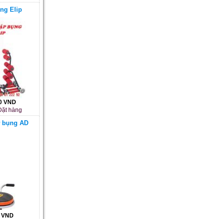
ng Elip
00 VND
ặt hàng
ơ bụng AD
0 VND