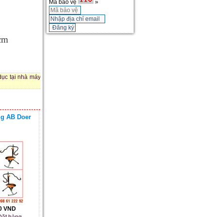
Mã bảo vệ
»
cm
dục tại nhà máy
ng AB Doer
00 VND
ặt hàng