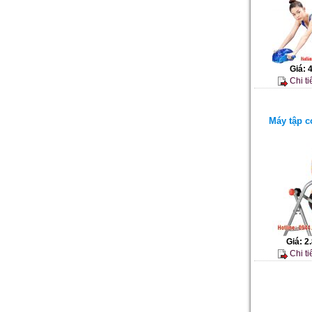
Giá:
Chi ti
Máy tập c
Giá:
2
Chi ti