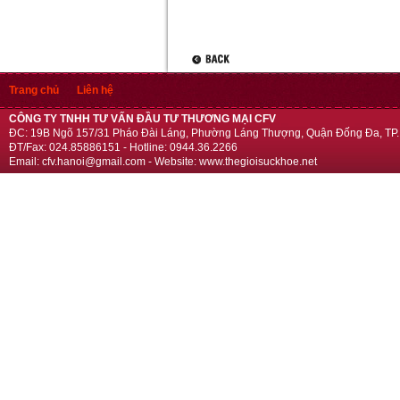
Trang chủ
Liên hệ
CÔNG TY TNHH TƯ VẤN ĐẦU TƯ THƯƠNG MẠI CFV
ĐC: 19B Ngõ 157/31 Pháo Đài Láng, Phường Láng Thượng, Quận Đống Đa, TP.
ĐT/Fax: 024.85886151 - Hotline: 0944.36.2266
Email: cfv.hanoi@gmail.com - Website: www.thegioisuckhoe.net