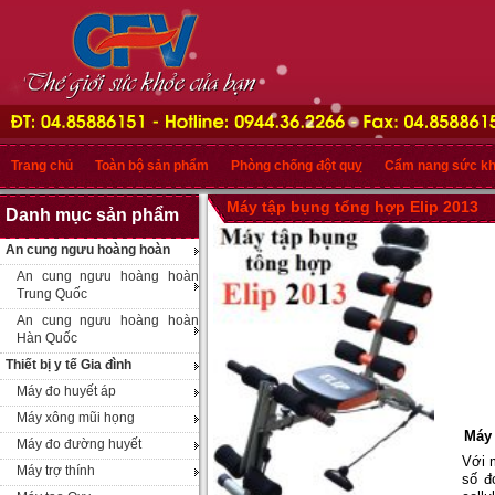
Trang chủ
Toàn bộ sản phẩm
Phòng chống đột quỵ
Cẩm nang sức k
Máy tập bụng tổng hợp Elip 2013
Danh mục sản phẩm
An cung ngưu hoàng hoàn
An cung ngưu hoàng hoàn
Trung Quốc
An cung ngưu hoàng hoàn
Hàn Quốc
Thiết bị y tế Gia đình
Máy đo huyết áp
Máy xông mũi họng
Máy 
Máy đo đường huyết
Với 
Máy trợ thính
số đ