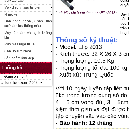
cell
Máy tạo Oxy
quyế
Máy điều trị sau tai biến
(
ảnh Máy tập bụng tổng hợp Elip 2013
)
Đây 
Nhiệt kế
tiêu
Đèn hồng ngoại, Chăn điện
tiêu
sưởi ấm lưu thông máu
trên
hoạc
Máy làm ẩm và sạch không
khí
Thông số kỷ thuật:
Máy massage trị liệu
- Model: Elip 2013
Cân đo sức khỏe
- Kích thước: 32 X 26 X 3 c
Sản phẩm làm đẹp
- Trọng lượng: 10.5 Kg
- Trọng lượng tối đa: 100 kg
Thống kê
- Xuất xứ: Trung Quốc
» Đang online: 7
» Tổng lượt xem: 2.013.935
Với 10 ngày luyện tập liên t
5kg trọng lượng cùng số đo
4 – 6 cm vòng đùi, 3 – 5cm
kiệm thời gian và đạt được
tập chuyên sâu vào các vùn
- Bảo hành: 12 tháng