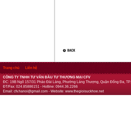
Trang chủ
Liên hệ
CÔNG TY TNHH TƯ VẤN ĐẦU TƯ THƯƠNG MẠI CFV
ĐC: 19B Ngõ 157/31 Pháo Đài Láng, Phường Láng Thượng, Quận Đống Đa, TP.
ĐT/Fax: 024.85886151 - Hotline: 0944.36.2266
Email: cfv.hanoi@gmail.com - Website: www.thegioisuckhoe.net