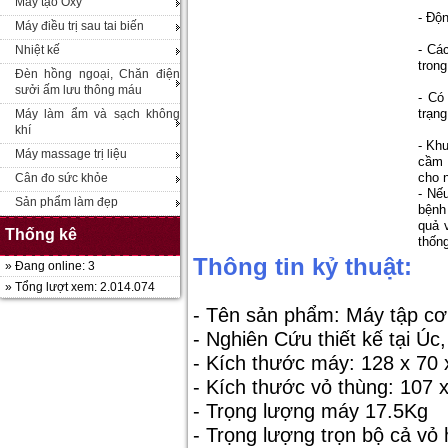
Máy tạo Oxy
- Độn
Máy điều trị sau tai biến
- Cá
Nhiệt kế
trong
Đèn hồng ngoại, Chăn điện
sưởi ấm lưu thông máu
- Có
trạng
Máy làm ẩm và sạch không
khí
- Kh
Máy massage trị liệu
cầm 
cho 
Cân đo sức khỏe
- Nế
Sản phẩm làm đẹp
bệnh
quả 
Thống kê
thốn
Thông tin kỷ thuật:
» Đang online: 3
» Tổng lượt xem: 2.014.074
- Tên sản phẩm: Máy tập cơ
- Nghiên Cứu thiết kế tại Úc
- Kích thước máy: 128 x 70
- Kích thước vỏ thùng: 107 
- Trọng lượng máy 17.5Kg
- Trọng
lượng trọn bộ cả vỏ